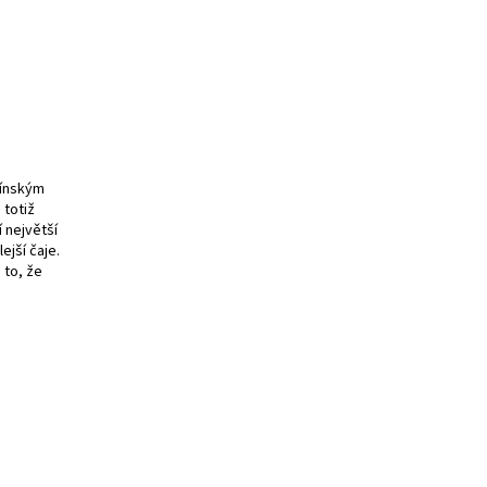
čínským
 totiž
 největší
ejší čaje.
 to, že