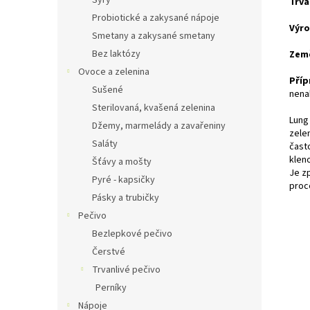
Sýry
Trva
Probiotické a zakysané nápoje
Výro
Smetany a zakysané smetany
Bez laktózy
Zem
Ovoce a zelenina
Příp
Sušené
nena
Sterilovaná, kvašená zelenina
Lung
Džemy, marmelády a zavařeniny
zele
Saláty
čast
kleno
Šťávy a mošty
Je zp
Pyré - kapsičky
proc
Pásky a trubičky
Pečivo
Bezlepkové pečivo
Čerstvé
Trvanlivé pečivo
Perníky
Nápoje