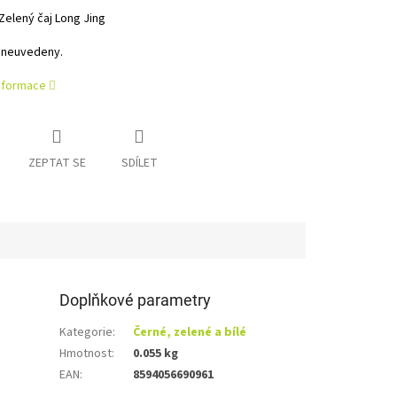
Zelený čaj Long Jing
 neuvedeny.
informace
ZEPTAT SE
SDÍLET
Doplňkové parametry
Kategorie
:
Černé, zelené a bílé
Hmotnost
:
0.055 kg
EAN
:
8594056690961