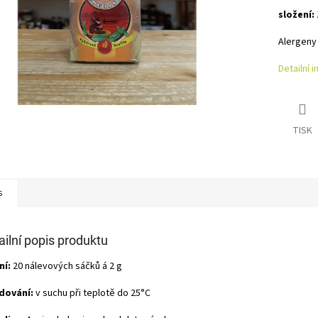
složení:
Alergeny
Detailní 
TISK
s
ailní popis produktu
ní:
20 nálevových sáčků á 2 g
dování:
v suchu při teplotě do 25°C