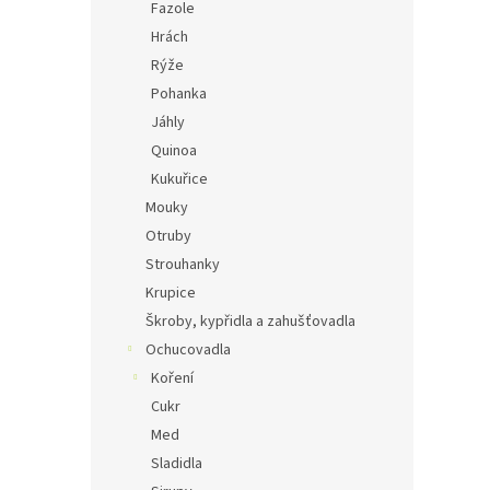
Fazole
Hrách
Rýže
Pohanka
Jáhly
Quinoa
Kukuřice
Mouky
Otruby
Strouhanky
Krupice
Škroby, kypřidla a zahušťovadla
Ochucovadla
Koření
Cukr
Med
Sladidla