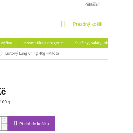
Přihlášení
NÁKUPNÍ
Prázdný košík
KOŠÍK
 výživa
Kosmetika a drogerie
Svačiny, saláty, obědy
Dá
Listový Lung Ching 40g - Milota
Kč
 100 g
Přidat do košíku