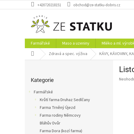
Přejít
+420720218151
obchod@ze-statku-dobris.cz
na
obsah
Farmářské
Maso a uzeniny
Mléko a ml. výrob
Domů
Zdravá a spec. výživa
KÁVY, KÁVOVINY, K
P
List
o
Přeskočit
s
Průměr
Neohod
kategorie
Kategorie
t
hodnoce
r
produkt
Farmářské
a
je
Krůtí farma Druhaz Sedlčany
0,0
n
z
Farma Trněný Újezd
n
5
í
Farma rodiny Němcovy
hvězdič
p
Bláhův Dvůr
a
Farma Dora (kozí farma)