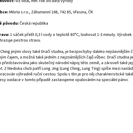
nlivost:
viz obal, min. rok od data výroby
bce:
Milota s.r.o., Záhumenní 168, 742 85, Vřesina, ČR
ě původu:
Česká republika
rava:
1 sáček přelít 0,3 l vody o teplotě 80°C, louhovat 1-3 minuty.
Výrobek
hrazuje pestrou stravu.
 Ching jinými slovy také Dračí studna, je bezpochyby daleko nejslavnějším 
ným čajem, a možná také jedním z nejznámějších čajů vůbec. Dračí studna je
o představována jako skutečný národní nápoj této země, a zároveň také její
t. Z hlediska chuti patří Long Jing (Lung Ching, Lung Ting) spíše mezi nasládl
racován výhradně ruční cestou. Spolu s tím je pro něj charakteristické také
esy oxidace v tomto případě zastavujeme opalováním na speciální pánvi.