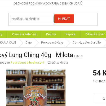
OBCHODNÍ PODMÍNKY A OCHRANA OSOBNÍCH ÚDAJŮ
HLEDAT
ky
Ovoce a zelenina
Pečivo
Nápoje
Zdravá a spec.
AKAA A ČAJE
Čaje
Porcované čaje
Černé, zelené a bílé
ový Lung Ching 40g - Milota
12652
né
noceno
Podrobnosti hodnocení
Značka:
Milota
ní
54 
u
Měrná
135 Kč /
cena:
ek.