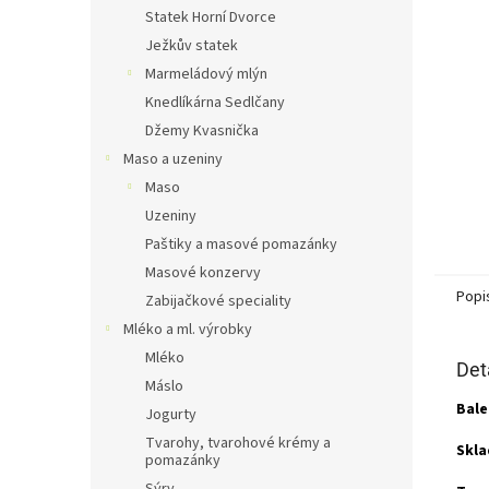
n
Statek Horní Dvorce
e
Ježkův statek
l
Marmeládový mlýn
Knedlíkárna Sedlčany
Džemy Kvasnička
Maso a uzeniny
Maso
Uzeniny
Paštiky a masové pomazánky
Masové konzervy
Popi
Zabijačkové speciality
Mléko a ml. výrobky
Mléko
Det
Máslo
Bale
Jogurty
Tvarohy, tvarohové krémy a
Skla
pomazánky