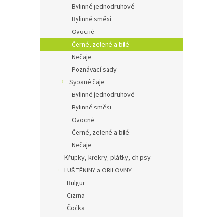
Bylinné jednodruhové
Bylinné směsi
Ovocné
Černé, zelené a bílé
Nečaje
Poznávací sady
Sypané čaje
Bylinné jednodruhové
Bylinné směsi
Ovocné
Černé, zelené a bílé
Nečaje
Křupky, krekry, plátky, chipsy
LUŠTĚNINY a OBILOVINY
Bulgur
Cizrna
Čočka