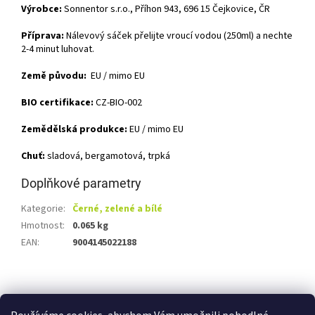
Výrobce:
Sonnentor s.r.o., Příhon 943, 696 15 Čejkovice, ČR
Příprava:
Nálevový sáček přelijte vroucí vodou (250ml) a nechte
2-4 minut luhovat.
Země původu:
EU / mimo EU
BIO certifikace:
CZ-BIO-002
Zemědělská produkce:
EU / mimo EU
Chuť:
sladová, bergamotová, trpká
Doplňkové parametry
Kategorie
:
Černé, zelené a bílé
Hmotnost
:
0.065 kg
EAN
:
9004145022188
Z
á
Shoptet.cz
Ze statku Dobříš
Certifikát BIO
p