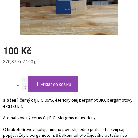
100 Kč
Měrná
370,37 Kč / 100 g
cena:
Přidat do košíku
složení:
černý čaj BIO 96%, éterický olej bergamot BIO, bergamotový
extrakt BIO
Aromatizovaný černý čaj BIO. Alergeny neuvedeny.
O hraběti Greyovi koluje mnoho pověstí, jedno je ale jisté: svůj čaj
popíjel vždy s bergamotem. S šálkem tohoto čajového potěšení se