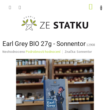
Přejít
NÁKUP
na
obsah
KOŠÍK
Earl Grey BIO 27g - Sonnentor
12908
Průměrné
Neohodnoceno
Podrobnosti hodnocení
Značka:
Sonnentor
hodnocení
produktu
je
0,0
z
5
hvězdiček.