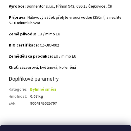
Výrobce:
Sonnentor s.r.o., Příhon 943, 696 15 Čejkovice, ČR
Příprava:
Nálevový sáček přelijte vroucí vodou (250ml) a nechte
5-10 minut luhovat.
Země původu:
EU / mimo EU
BIO certifikace:
CZ-BIO-002
Zemědělská produkce:
EU / mimo EU
Chuť:
zázvorová, květinová, kořeněná
Doplňkové parametry
Kategorie
:
Bylinné směsi
Hmotnost
:
0.07 kg
EAN
:
9004145025707
Z
á
Shoptet.cz
Ze statku Dobříš
Certifikát BIO