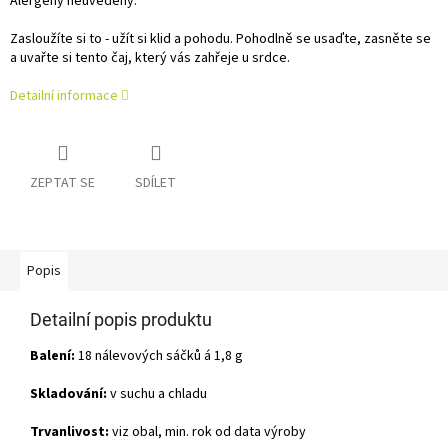
Alergeny neuvedeny.
Zasloužíte si to - užít si klid a pohodu. Pohodlně se usaďte, zasněte se
a uvařte si tento čaj, který vás zahřeje u srdce.
Detailní informace
ZEPTAT SE
SDÍLET
Popis
Detailní popis produktu
Balení:
18 nálevových sáčků á 1,8 g
Skladování:
v suchu a chladu
Trvanlivost:
viz obal, min. rok od data výroby