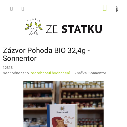
Přejít
NÁKUP
na
obsah
KOŠÍK
Zázvor Pohoda BIO 32,4g -
Sonnentor
12818
Průměrné
Neohodnoceno
Podrobnosti hodnocení
Značka:
Sonnentor
hodnocení
produktu
je
0,0
z
5
hvězdiček.