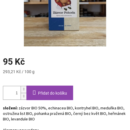
95 Kč
Měrná
293,21 Kč / 100 g
cena:
Přidat do košíku
složení:
zázvor BIO 50%, echinacea BIO, kontryhel BIO, meduňka BIO,
ostružina list BIO, pohanka pražená BIO, černý bez květ BIO, heřmánek
BIO, levandule BIO