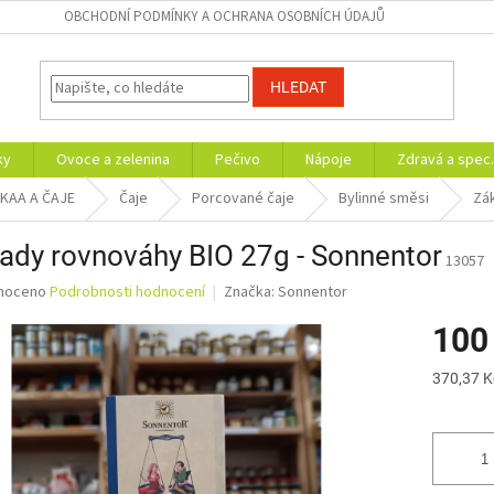
OBCHODNÍ PODMÍNKY A OCHRANA OSOBNÍCH ÚDAJŮ
HLEDAT
ky
Ovoce a zelenina
Pečivo
Nápoje
Zdravá a spec.
AKAA A ČAJE
Čaje
Porcované čaje
Bylinné směsi
Zá
ady rovnováhy BIO 27g - Sonnentor
13057
né
noceno
Podrobnosti hodnocení
Značka:
Sonnentor
ní
100
u
Měrná
370,37 K
cena:
ek.