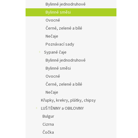
Bylinné jednodruhové
Bylinné směsi
Ovocné
Černé, zelené a bílé
Nečaje
Poznávací sady
Sypané čaje
Bylinné jednodruhové
Bylinné směsi
Ovocné
Černé, zelené a bílé
Nečaje
Křupky, krekry, plátky, chipsy
LUŠTĚNINY a OBILOVINY
Bulgur
Cizrna
Čočka