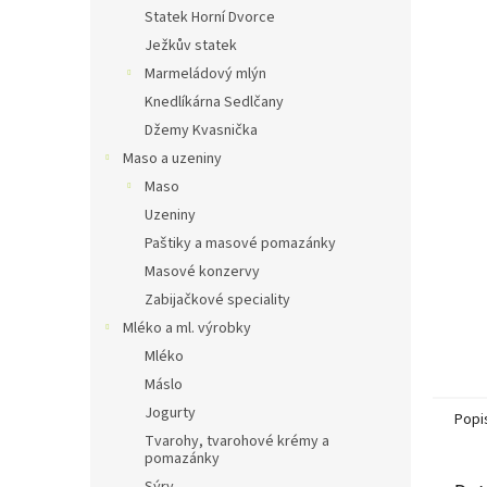
n
Statek Horní Dvorce
e
Ježkův statek
l
Marmeládový mlýn
Knedlíkárna Sedlčany
Džemy Kvasnička
Maso a uzeniny
Maso
Uzeniny
Paštiky a masové pomazánky
Masové konzervy
Zabijačkové speciality
Mléko a ml. výrobky
Mléko
Máslo
Jogurty
Popi
Tvarohy, tvarohové krémy a
pomazánky