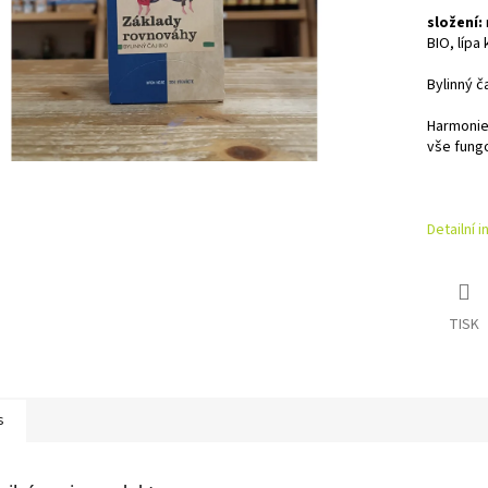
složení:
BIO, lípa
Bylinný č
Harmonie
vše fungo
Detailní 
TISK
s