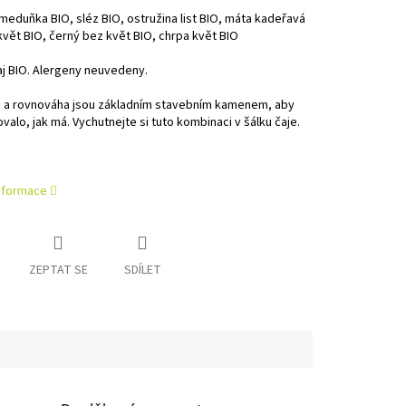
meduňka BIO, sléz BIO, ostružina list BIO, máta kadeřavá
 květ BIO, černý bez květ BIO, chrpa květ BIO
aj BIO. Alergeny neuvedeny.
 a rovnováha jsou základním stavebním kamenem, aby
valo, jak má. Vychutnejte si tuto kombinaci v šálku čaje.
informace
ZEPTAT SE
SDÍLET