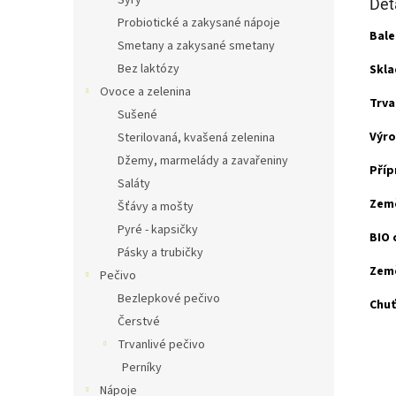
Sýry
Det
Probiotické a zakysané nápoje
Bale
Smetany a zakysané smetany
Bez laktózy
Skla
Ovoce a zelenina
Trva
Sušené
Výro
Sterilovaná, kvašená zelenina
Džemy, marmelády a zavařeniny
Příp
Saláty
Zem
Šťávy a mošty
Pyré - kapsičky
BIO 
Pásky a trubičky
Zem
Pečivo
Bezlepkové pečivo
Chuť
Čerstvé
Trvanlivé pečivo
Perníky
Nápoje