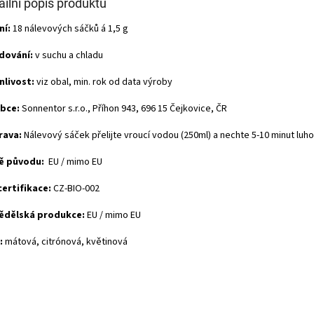
ailní popis produktu
ní:
18 nálevových sáčků á 1,5 g
dování:
v suchu a chladu
nlivost:
viz obal, min. rok od data výroby
bce:
Sonnentor s.r.o., Příhon 943, 696 15 Čejkovice, ČR
rava:
Nálevový sáček přelijte vroucí vodou (250ml) a nechte 5-10 minut luho
ě původu:
EU / mimo EU
certifikace:
CZ-BIO-002
ědělská produkce:
EU / mimo EU
:
mátová, citrónová, květinová