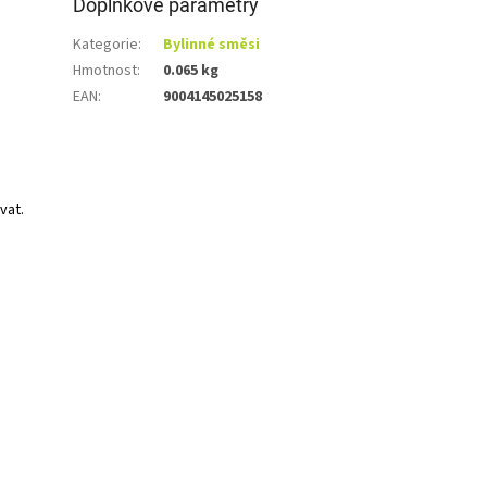
Doplňkové parametry
Kategorie
:
Bylinné směsi
Hmotnost
:
0.065 kg
EAN
:
9004145025158
vat.