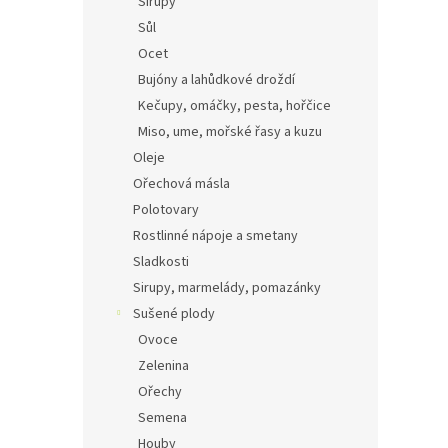
Sirupy
Sůl
Ocet
Bujóny a lahůdkové droždí
Kečupy, omáčky, pesta, hořčice
Miso, ume, mořské řasy a kuzu
Oleje
Ořechová másla
Polotovary
Rostlinné nápoje a smetany
Sladkosti
Sirupy, marmelády, pomazánky
Sušené plody
Ovoce
Zelenina
Ořechy
Semena
Houby