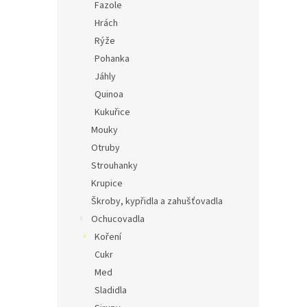
Fazole
Hrách
Rýže
Pohanka
Jáhly
Quinoa
Kukuřice
Mouky
Otruby
Strouhanky
Krupice
Škroby, kypřidla a zahušťovadla
Ochucovadla
Koření
Cukr
Med
Sladidla