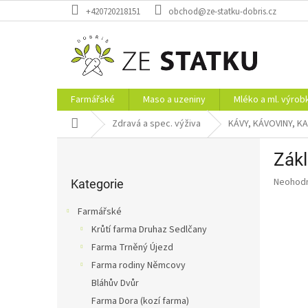
Přejít
+420720218151
obchod@ze-statku-dobris.cz
na
obsah
Farmářské
Maso a uzeniny
Mléko a ml. výrob
Domů
Zdravá a spec. výživa
KÁVY, KÁVOVINY, K
P
Zákl
o
Přeskočit
s
Průměr
Neohod
kategorie
Kategorie
t
hodnoce
r
produkt
Farmářské
a
je
Krůtí farma Druhaz Sedlčany
0,0
n
z
Farma Trněný Újezd
n
5
í
Farma rodiny Němcovy
hvězdič
p
Bláhův Dvůr
a
Farma Dora (kozí farma)