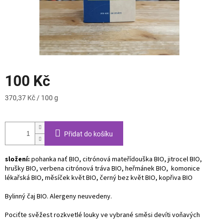
100 Kč
Měrná
370,37 Kč / 100 g
cena:
Přidat do košíku
složení:
pohanka nať BIO, citrónová mateřídouška BIO, jitrocel BIO,
hrušky BIO, verbena citrónová tráva BIO, heřmánek BIO, komonice
lékařská BIO, měsíček květ BIO, černý bez květ BIO, kopřiva BIO
Bylinný čaj BIO. Alergeny neuvedeny.
Pociťte svěžest rozkvetlé louky ve vybrané směsi devíti voňavých