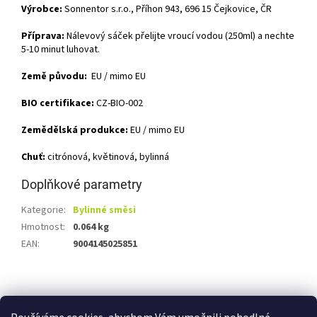
Výrobce:
Sonnentor s.r.o., Příhon 943, 696 15 Čejkovice, ČR
Příprava:
Nálevový sáček přelijte vroucí vodou (250ml) a nechte
5-10 minut luhovat.
Země původu:
EU / mimo EU
BIO certifikace:
CZ-BIO-002
Zemědělská produkce:
EU / mimo EU
Chuť:
citrónová, květinová, bylinná
Doplňkové parametry
Kategorie
:
Bylinné směsi
Hmotnost
:
0.064 kg
EAN
:
9004145025851
Z
á
Shoptet.cz
Ze statku Dobříš
Certifikát BIO
p