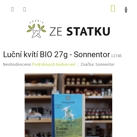
Přejít
NÁKUP
na
obsah
KOŠÍK
Luční kvítí BIO 27g - Sonnentor
12745
Průměrné
Neohodnoceno
Podrobnosti hodnocení
Značka:
Sonnentor
hodnocení
produktu
je
0,0
z
5
hvězdiček.