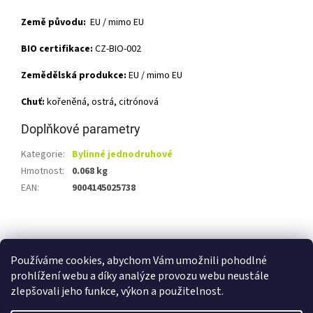
Země původu:
EU / mimo EU
BIO certifikace:
CZ-BIO-002
Zemědělská produkce:
EU / mimo EU
Chuť:
kořeněná, ostrá, citrónová
Doplňkové parametry
Kategorie
:
Bylinné jednodruhové
Hmotnost
:
0.068 kg
EAN
:
9004145025738
Z
á
Shoptet.cz
Ze statku Dobříš
Certifikát BIO
p
Používáme cookies, abychom Vám umožnili pohodlné
a
prohlížení webu a díky analýze provozu webu neustále
t
zlepšovali jeho funkce, výkon a použitelnost.
í