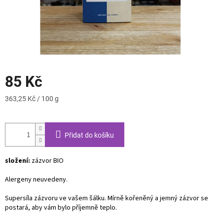
85 Kč
Měrná
363,25 Kč / 100 g
cena:
Přidat do košíku
složení:
zázvor BIO
Alergeny neuvedeny.
Supersíla zázvoru ve vašem šálku. Mírně kořeněný a jemný zázvor se
postará, aby vám bylo příjemně teplo.