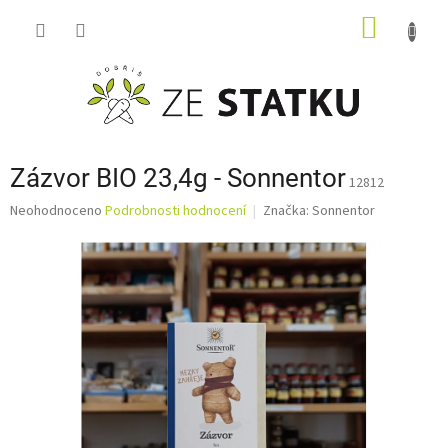
Přejít
NÁKUP
na
obsah
KOŠÍK
Zázvor BIO 23,4g - Sonnentor
12812
Průměrné
Neohodnoceno
Podrobnosti hodnocení
Značka:
Sonnentor
hodnocení
produktu
je
0,0
z
5
hvězdiček.