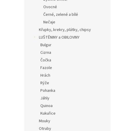
Ovocné
Černé, zelené a bílé
Nečaje
Křupky, krekry, plátky, chipsy
LUŠTĚNINY a OBILOVINY
Bulgur
Cizrna
Čočka
Fazole
Hrách
Rýže
Pohanka
Jáhly
Quinoa
Kukuřice
Mouky
Otruby