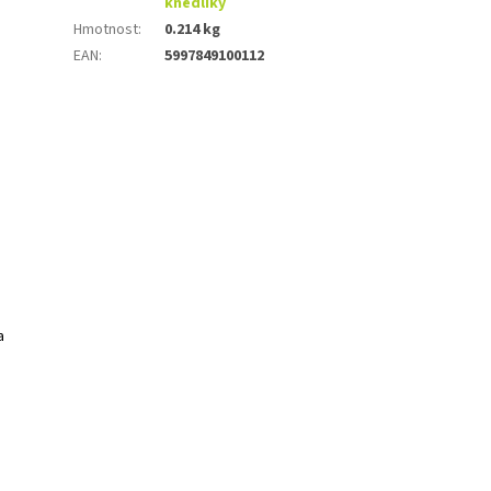
knedlíky
Hmotnost
:
0.214 kg
EAN
:
5997849100112
a