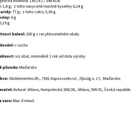
getická hodnota: 1452 kJ / 346 kcal
:
1,6 g; z toho nasycené mastné kyseliny 0,24 g
aridy:
77 g; z toho cukry 3,36 g
oviny:
4 g
0,19 g
nost balení:
200 g v recyklovatelném obalu
dování:
v suchu
nlivost:
viz obal, minimálně 1 rok od data výroby
ě původu:
Maďarsko
bce:
Gluténmentes Bt., 7361 Kaposszekcsó , Ifjúság u. 17, Maďarsko
vatel:
Natural Jihlava, Humpolecká 286/28, Jihlava, 586 01, Česká republik
 varu:
Max. 8 minut.