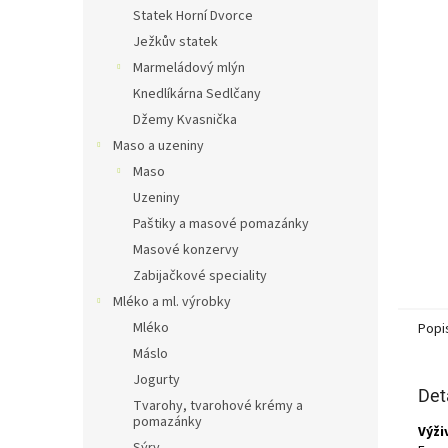
n
Statek Horní Dvorce
e
Ježkův statek
l
Marmeládový mlýn
Knedlíkárna Sedlčany
Džemy Kvasnička
Maso a uzeniny
Maso
Uzeniny
Paštiky a masové pomazánky
Masové konzervy
Zabijačkové speciality
Mléko a ml. výrobky
Mléko
Popi
Máslo
Jogurty
Det
Tvarohy, tvarohové krémy a
pomazánky
Výži