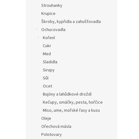
Strouhanky
Krupice
Škroby, kypřidla a zahušťovadla
Ochucovadla
Koření
Cukr
Med
Sladidla
Sirupy
Sůl
Ocet
Bujóny a lahůdkové droždí
Kečupy, omáčky, pesta, hořčice
Miso, ume, mořské řasy a kuzu
Oleje
Ořechová másla
Polotovary