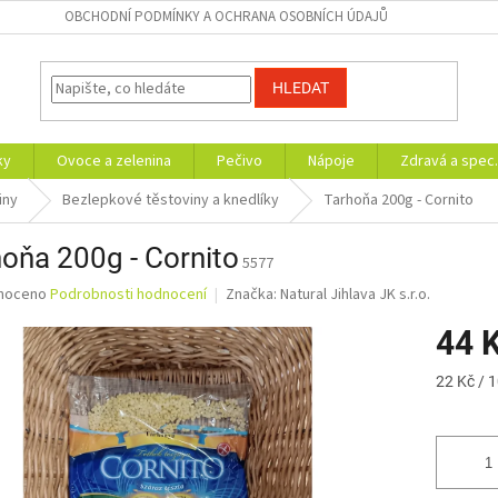
OBCHODNÍ PODMÍNKY A OCHRANA OSOBNÍCH ÚDAJŮ
HLEDAT
ky
Ovoce a zelenina
Pečivo
Nápoje
Zdravá a spec.
iny
Bezlepkové těstoviny a knedlíky
Tarhoňa 200g - Cornito
oňa 200g - Cornito
5577
né
noceno
Podrobnosti hodnocení
Značka:
Natural Jihlava JK s.r.o.
ní
44 
u
Měrná
22 Kč / 
cena:
ek.