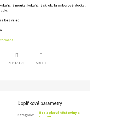
kukuřičná mouka, kukuřičný škrob, bramborové vločky,
cukr.
 a bez vajec
a
informace
ZEPTAT SE
SDÍLET
Doplňkové parametry
Bezlepkové těstoviny a
Kategorie
: