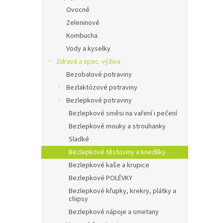
Ovocné
Zeleninové
Kombucha
Vody a kyselky
Zdravá a spec. výživa
Bezobalové potraviny
Bezlaktózové potraviny
Bezlepkové potraviny
Bezlepkové směsi na vaření i pečení
Bezlepkové mouky a strouhanky
Sladké
Bezlepkové těstoviny a knedlíky
Bezlepkové kaše a krupice
Bezlepkové POLÉVKY
Bezlepkové křupky, krekry, plátky a
chipsy
Bezlepkové nápoje a smetany