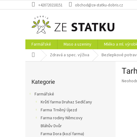
Přejít
+420720218151
obchod@ze-statku-dobris.cz
na
obsah
Farmářské
Maso a uzeniny
Mléko a ml. výrob
Domů
Zdravá a spec. výživa
Bezlepkové potrav
P
Tarh
o
Přeskočit
s
Průměr
Neohod
kategorie
Kategorie
t
hodnoce
r
produkt
Farmářské
a
je
Krůtí farma Druhaz Sedlčany
0,0
n
z
Farma Trněný Újezd
n
5
í
Farma rodiny Němcovy
hvězdič
p
Bláhův Dvůr
a
Farma Dora (kozí farma)