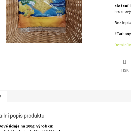
složení:
hroznový 
Bez lepku
#Tarhony
Detailní 
TISK
s
ailní popis produktu
vové údaje na 100g výrobku: