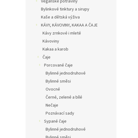
Veganské potraviny
Bylinkové tinktury a sirupy
Kaše a dětská výživa
KÁVY, KÁVOVINY, KAKAA A ČAJE
Kávy zrnkové i mleté
Kávoviny
Kakaa a karob
Čaje
Porcované čaje
Bylinné jednodruhové
Bylinné směsi
Ovocné
Černé, zelené a bílé
Nečaje
Poznávací sady
Sypané čaje
Bylinné jednodruhové
Bylinné směsi