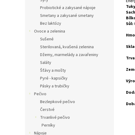
Sýry
Ener
Tuky
Probiotické a zakysané nápoje
Sach
Smetany a zakysané smetany
Bílk
Bez laktózy
Sůl:
Ovoce a zelenina
Hmot
Sušené
Skla
Sterilovaná, kvašená zelenina
Džemy, marmelády a zavařeniny
Trva
Saláty
Zem
Šťávy a mošty
Pyré - kapsičky
Výro
Pásky a trubičky
Doda
Pečivo
Bezlepkové pečivo
Doba
Čerstvé
Trvanlivé pečivo
Perníky
Nápoje