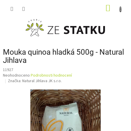
Přejít
NÁKUP
na
obsah
KOŠÍK
Mouka quinoa hladká 500g - Natural
Jihlava
11927
Průměrné
Neohodnoceno
Podrobnosti hodnocení
hodnocení
Značka:
Natural Jihlava JK s.r.o.
produktu
je
0,0
z
5
hvězdiček.