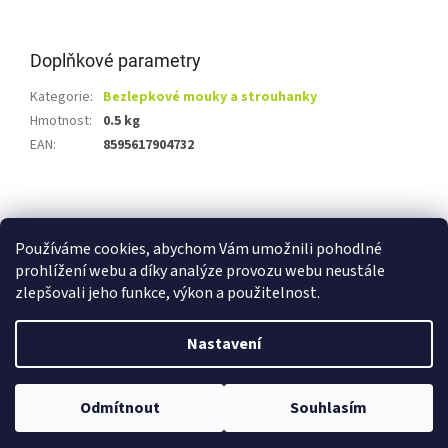
Doplňkové parametry
Kategorie
:
Bezlepkové mouky a strouhanky
Hmotnost
:
0.5 kg
EAN
:
8595617904732
Z
á
Shoptet.cz
Ze statku Dobříš
Certifikát BIO
p
Používáme cookies, abychom Vám umožnili pohodlné
a
prohlížení webu a díky analýze provozu webu neustále
t
zlepšovali jeho funkce, výkon a použitelnost.
í
Vytvořil Shoptet
Nastavení
Copyright 2026
E-shop Ze statku Dobříš
. Všechna práva
Odmítnout
Souhlasím
vyhrazena.
Upravit nastavení cookies