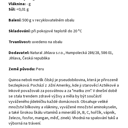
Vláknina:
- g
Sůl:
<0,01 g
Balení:
500 g v recyklovatelném obalu
Skladování:
při pokojové teplotě do 20 °C
Trvanlivost:
uvedeno na obalu
Dodavatel:
Natural Jihlava s.r.o., Humpolecká 286/28, 586 01,
Jihlava, Česká republika
Země původu:
Peru
Quinoa neboli merlík čilský je pseudobilovina, která je přirozeně
bezlepková. Pochází z Jižní Ameriky, kde ji starověcí Aztékové a
Inkové považovali za posvátnou a za "matku zrn". V dnešní době
se stala trendem zdravé výživy a měla by být součástí
vyváženého jídelníčku každé domácnosti. Obsahuje veliké
množství bílkoviny a vlákniny, vyvážené množství aminokyselin,
a také širokou škálu vitamínů a minerálů (A, B, C, hořčík, vápník,
železo, fosfor, mangan, měď, zinek). Vhodná na spalování tuků a
výborná na trávení.