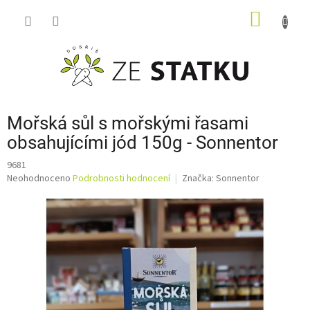
Přejít
NÁKUP
na
obsah
KOŠÍK
Mořská sůl s mořskými řasami
obsahujícími jód 150g - Sonnentor
9681
Průměrné
Neohodnoceno
Podrobnosti hodnocení
Značka:
Sonnentor
hodnocení
produktu
je
0,0
z
5
hvězdiček.