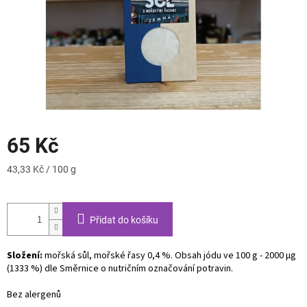
65 Kč
Měrná
43,33 Kč / 100 g
cena:
Přidat do košíku
Složení:
mořská sůl, mořské řasy 0,4 %. Obsah jódu ve 100 g - 2000 μg
(1333 %) dle Směrnice o nutričním označování potravin.
Bez alergenů