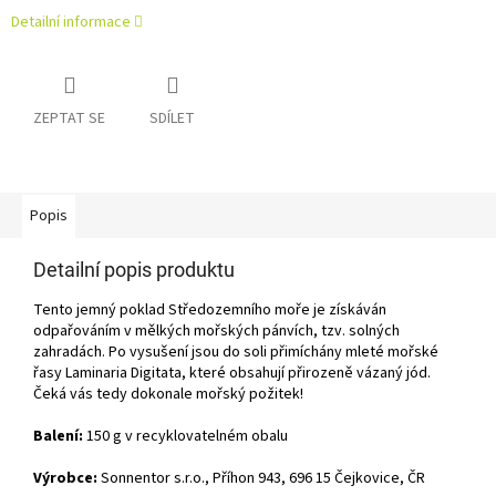
Detailní informace
ZEPTAT SE
SDÍLET
Popis
Detailní popis produktu
Tento jemný poklad Středozemního moře je získáván
odpařováním v mělkých mořských pánvích, tzv. solných
zahradách. Po vysušení jsou do soli přimíchány mleté mořské
řasy Laminaria Digitata, které obsahují přirozeně vázaný jód.
Čeká vás tedy dokonale mořský požitek!
Balení:
150 g v recyklovatelném obalu
Výrobce:
Sonnentor s.r.o., Příhon 943, 696 15 Čejkovice, ČR