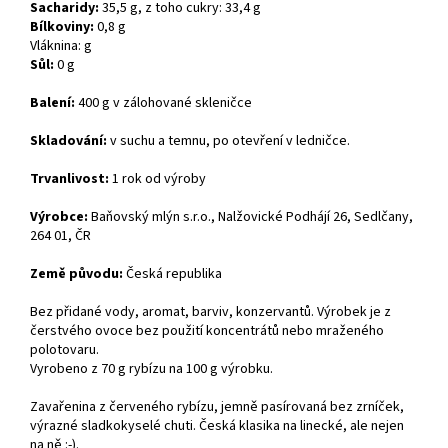
Sacharidy:
35,5 g, z toho cukry: 33,4 g
Bílkoviny:
0,8 g
Vláknina: g
Sůl:
0 g
Balení:
400 g v zálohované skleničce
Skladování:
v suchu a temnu, po otevření v ledničce.
Trvanlivost:
1 rok od výroby
Výrobce:
Baňovský mlýn s.r.o., Nalžovické Podhájí 26, Sedlčany,
264 01, ČR
Země původu:
Česká republika
Bez přidané vody, aromat, barviv, konzervantů. Výrobek je z
čerstvého ovoce bez použití koncentrátů nebo mraženého
polotovaru.
Vyrobeno z 70 g rybízu na 100 g výrobku.
Zavařenina z červeného rybízu, jemně pasírovaná bez zrníček,
výrazné sladkokyselé chuti. Česká klasika na linecké, ale nejen
na ně :-).