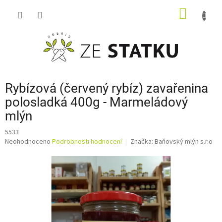
Přejít
NÁKUP
na
obsah
KOŠÍK
Rybízová (červený rybíz) zavařenina
polosladká 400g - Marmeládový
mlýn
5533
Průměrné
Neohodnoceno
Podrobnosti hodnocení
Značka:
Baňovský mlýn s.r.o
hodnocení
produktu
je
0,0
z
5
hvězdiček.