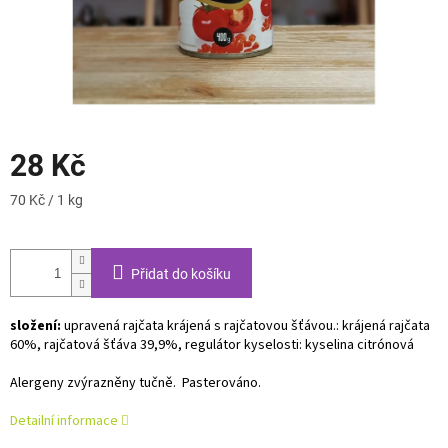
28 Kč
Měrná
70 Kč / 1 kg
cena:
Přidat do košíku
složení:
upravená rajčata krájená s rajčatovou šťávou.: krájená rajčata
60%, rajčatová šťáva 39,9%, regulátor kyselosti: kyselina citrónová
Alergeny zvýrazněny tučně. Pasterováno.
Detailní informace