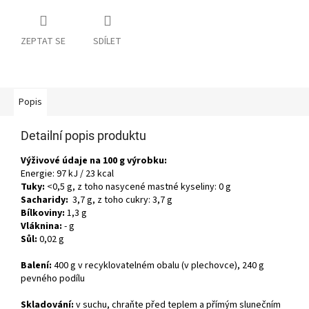
ZEPTAT SE
SDÍLET
Popis
Detailní popis produktu
Výživové údaje na 100 g výrobku:
Energie: 97 kJ / 23 kcal
Tuky:
<0,5 g, z toho nasycené mastné kyseliny: 0 g
Sacharidy:
3,7 g, z toho cukry: 3,7 g
Bílkoviny:
1,3 g
Vláknina:
- g
Sůl:
0,02 g
Balení:
400 g v recyklovatelném obalu (v plechovce), 240 g
pevného podílu
Skladování:
v suchu, chraňte před teplem a přímým slunečním