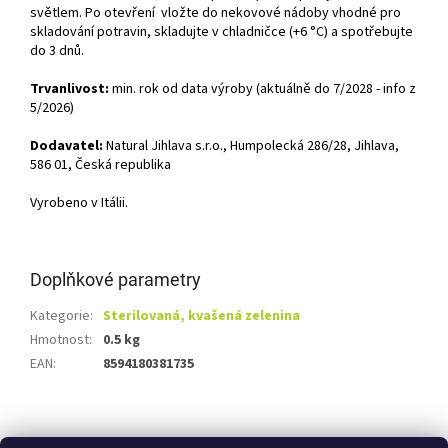
světlem. Po otevření vložte do nekovové nádoby vhodné pro
skladování potravin, skladujte v chladničce (+6 °C) a spotřebujte
do 3 dnů.
Trvanlivost:
min. rok od data výroby (aktuálně do 7/2028 - info z
5/2026)
Dodavatel:
Natural Jihlava s.r.o., Humpolecká 286/28, Jihlava,
586 01, Česká republika
Vyrobeno v Itálii.
Doplňkové parametry
Kategorie
:
Sterilovaná, kvašená zelenina
Hmotnost
:
0.5 kg
EAN
:
8594180381735
Z
á