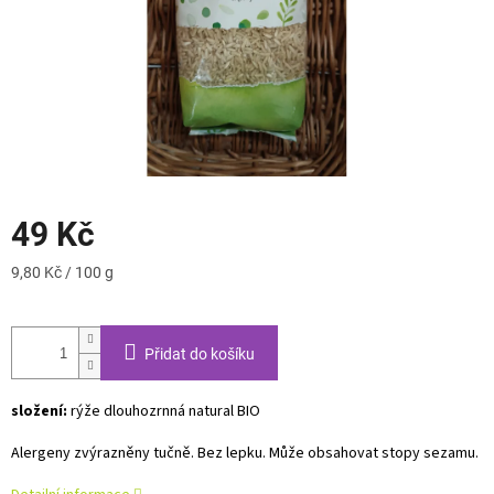
49 Kč
Měrná
9,80 Kč / 100 g
cena:
Přidat do košíku
složení:
rýže dlouhozrnná natural BIO
Alergeny zvýrazněny tučně. Bez lepku. Může obsahovat stopy sezamu.