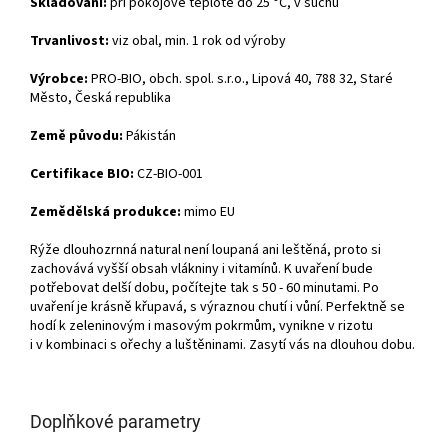
Skladování:
při pokojové teplotě do 25 °C, v suchu
Trvanlivost:
viz obal, min. 1 rok od výroby
Výrobce:
PRO-BIO, obch. spol. s.r.o., Lipová 40, 788 32, Staré
Město, Česká republika
Země původu:
Pákistán
Certifikace BIO:
CZ-BIO-001
Zemědělská produkce:
mimo EU
Rýže dlouhozrnná natural není loupaná ani leštěná, proto si
zachovává vyšší obsah vlákniny i vitamínů. K uvaření bude
potřebovat delší dobu, počítejte tak s 50 - 60 minutami. Po
uvaření je krásně křupavá, s výraznou chutí i vůní. Perfektně se
hodí k zeleninovým i masovým pokrmům, vynikne v rizotu
i v kombinaci s ořechy a luštěninami. Zasytí vás na dlouhou dobu.
Doplňkové parametry