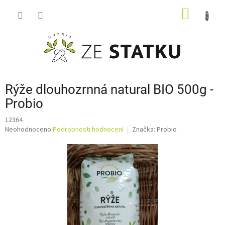
Přejít
NÁKUP
na
obsah
KOŠÍK
Rýže dlouhozrnná natural BIO 500g -
Probio
12364
Průměrné
Neohodnoceno
Podrobnosti hodnocení
Značka:
Probio
hodnocení
produktu
je
0,0
z
5
hvězdiček.