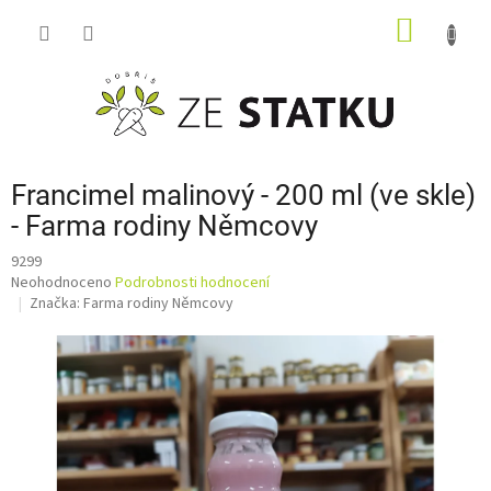
Přejít
NÁKUP
na
obsah
KOŠÍK
Francimel malinový - 200 ml (ve skle)
- Farma rodiny Němcovy
9299
Průměrné
Neohodnoceno
Podrobnosti hodnocení
hodnocení
Značka:
Farma rodiny Němcovy
produktu
je
0,0
z
5
hvězdiček.