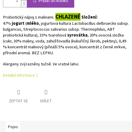
Přidat do košíku
CHLAZENÉ
Probiotický nápoj s malinami.
Složení:
47%
jogurt
(
mléko
, jogurtová kultura Lactobacillus delbrueckii subsp.
bulgaricus, Streptococcus salivarius subsp. Thermophilus, ABT
probiotická kultura), 33% tvarohová
syrovátka
, 20% ovocná složka
(cukr, 30% maliny, voda, zahušťovadla (kukuřičný škrob, pektiny), 0,49
% koncentrát malinový (přináší 5% ovoce), koncentrát z černé mrkve,
přírodní aroma). BEZ LEPKU.
Alergeny zvýrazněny tučně.
Ve vratné lahvi.
Detailní informace
ZEPTAT SE
SDÍLET
Popis