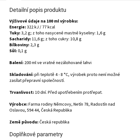
Detailní popis produktu
Výživové údaje na 100 ml výrobku:
Energie:
322 kJ / 77 kcal
Tuky:
3,2 g; z toho nasycené mastné kyseliny: 1,6 g
Sacharidy:
11,6 g; z toho cukry: 10,8 g
Bílkoviny:
2,3 g
Sůl:
0,1 g
Balení:
200 ml ve vratné nezálohované lahvi
Skladování:
při teplotě 4 - 8 °C, výrobek proto není možné
zasílat přepravní společností.
Trvanlivost:
10 dní. Před upotřebením protřepat.
Výrobce:
Farma rodiny Němcovy, Netín 78, Radostín nad
Oslavou, 594 44, Česká Republika
Země původu:
Česká republika
Doplňkové parametry