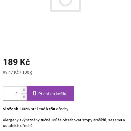
189 Kč
Měrná
99,47 Kč / 100 g
cena:
Přidat do košíku
Složení:
100% pražené
kešu
ořechy
Alergeny zvýrazněny tučně. Může obsahovat stopy arašídů, sezamu a
ostatních ořechů.