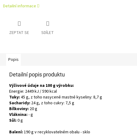
Detailní informace
ZEPTAT SE
SDÍLET
Popis
Detailní popis produktu
Výživové údaje na 100 g výrobku:
Energie: 2449 kJ / 590 kcal
Tuky:
45 g, z toho nasycené mastné kyseliny: 8,7 g
Sacharidy:
24 g, z toho cukry: 7,5 g
Bílkoviny:
20 g
Vláknina:
- g
Sůl:
0 g
Balení:
190 g v recyklovatelném obalu - sklo