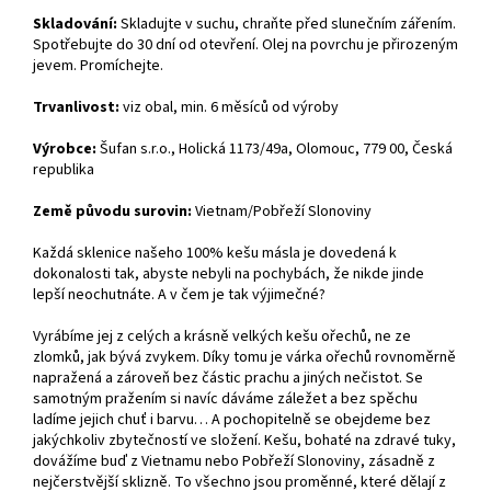
Skladování:
Skladujte v suchu, chraňte před slunečním zářením.
Spotřebujte do 30 dní od otevření. Olej na povrchu je přirozeným
jevem. Promíchejte.
Trvanlivost:
viz obal, min. 6 měsíců od výroby
Výrobce:
Šufan s.r.o., Holická 1173/49a, Olomouc, 779 00, Česká
republika
Země původu surovin:
Vietnam/Pobřeží Slonoviny
Každá sklenice našeho 100% kešu másla je dovedená k
dokonalosti tak, abyste nebyli na pochybách, že nikde jinde
lepší neochutnáte. A v čem je tak výjimečné?
Vyrábíme jej z celých a krásně velkých kešu ořechů, ne ze
zlomků, jak bývá zvykem. Díky tomu je várka ořechů rovnoměrně
napražená a zároveň bez částic prachu a jiných nečistot. Se
samotným pražením si navíc dáváme záležet a bez spěchu
ladíme jejich chuť i barvu… A pochopitelně se obejdeme bez
jakýchkoliv zbytečností ve složení. Kešu, bohaté na zdravé tuky,
dovážíme buď z Vietnamu nebo Pobřeží Slonoviny, zásadně z
nejčerstvější sklizně. To všechno jsou proměnné, které dělají z