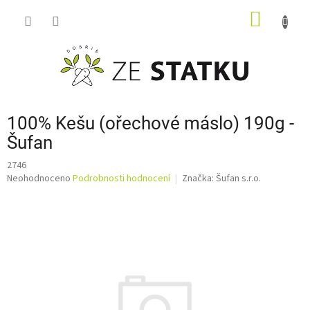
Přejít
NÁKUP
na
obsah
KOŠÍK
100% Kešu (ořechové máslo) 190g -
Šufan
2746
Průměrné
Neohodnoceno
Podrobnosti hodnocení
Značka:
Šufan s.r.o.
hodnocení
produktu
je
0,0
z
5
hvězdiček.