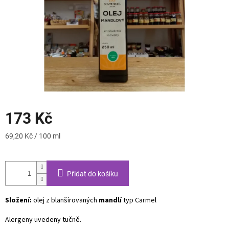
173 Kč
Měrná
69,20 Kč / 100 ml
cena:
Přidat do košíku
Složení:
olej z blanšírovaných
mandlí
typ Carmel
Alergeny uvedeny tučně.