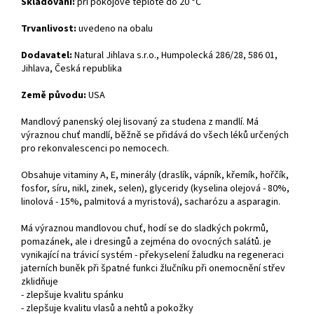
Skladování:
při pokojové teplotě do 20 °C
Trvanlivost:
uvedeno na obalu
Dodavatel:
Natural Jihlava s.r.o., Humpolecká 286/28, 586 01,
Jihlava, Česká republika
Země původu:
USA
Mandlový panenský olej lisovaný za studena z mandlí. Má
výraznou chuť mandlí, běžně se přidává do všech léků určených
pro rekonvalescenci po nemocech.
Obsahuje vitaminy A, E, minerály (draslík, vápník, křemík, hořčík,
fosfor, síru, nikl, zinek, selen), glyceridy (kyselina olejová - 80%,
linolová - 15%, palmitová a myristová), sacharózu a asparagin.
Má výraznou mandlovou chuť, hodí se do sladkých pokrmů,
pomazánek, ale i dresingů a zejména do ovocných salátů. je
vynikající na trávicí systém - překyselení žaludku na regeneraci
jaterních buněk při špatné funkci žlučníku při onemocnění střev
zklidňuje
- zlepšuje kvalitu spánku
- zlepšuje kvalitu vlasů a nehtů a pokožky