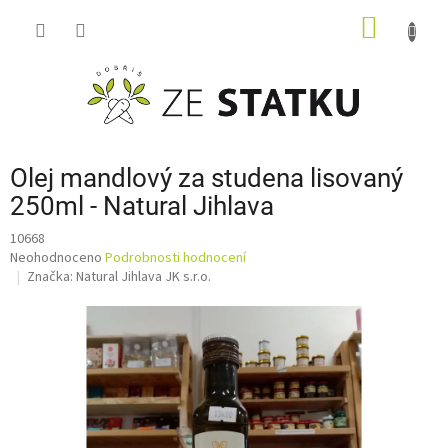
Přejít
NÁKUP
na
obsah
KOŠÍK
Olej mandlový za studena lisovaný
250ml - Natural Jihlava
10668
Průměrné
Neohodnoceno
Podrobnosti hodnocení
hodnocení
Značka:
Natural Jihlava JK s.r.o.
produktu
je
0,0
z
5
hvězdiček.