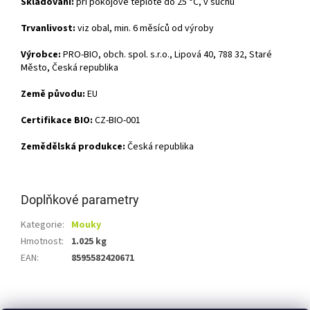
Skladování:
při pokojové teplotě do 25 °C, v suchu
Trvanlivost:
viz obal, min. 6 měsíců od výroby
Výrobce:
PRO-BIO, obch. spol. s.r.o., Lipová 40, 788 32, Staré
Město, Česká republika
Země původu:
EU
Certifikace BIO:
CZ-BIO-001
Zemědělská produkce:
Česká republika
Doplňkové parametry
Kategorie
:
Mouky
Hmotnost
:
1.025 kg
EAN
:
8595582420671
Z