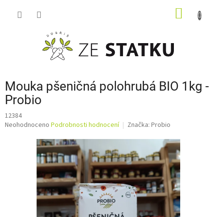
Přejít
NÁKUP
na
obsah
KOŠÍK
Mouka pšeničná polohrubá BIO 1kg -
Probio
12384
Průměrné
Neohodnoceno
Podrobnosti hodnocení
Značka:
Probio
hodnocení
produktu
je
0,0
z
5
hvězdiček.