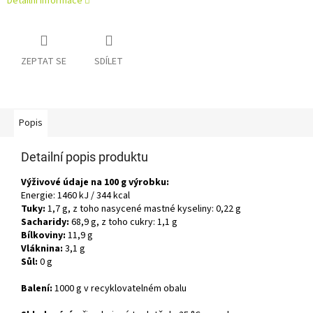
Detailní informace
ZEPTAT SE
SDÍLET
Popis
Detailní popis produktu
Výživové údaje na 100 g výrobku:
Energie: 1460 kJ / 344 kcal
Tuky:
1,7 g, z toho nasycené mastné kyseliny: 0,22 g
Sacharidy:
68,9 g, z toho cukry: 1,1 g
Bílkoviny:
11,9 g
Vláknina:
3,1 g
Sůl:
0 g
Balení:
1000 g v recyklovatelném obalu