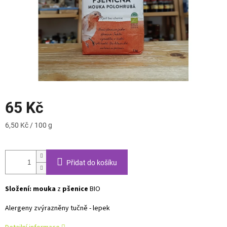
65 Kč
Měrná
6,50 Kč / 100 g
cena:
Přidat do košíku
Složení:
mouka
z
pšenice
BIO
Alergeny zvýrazněny tučně - lepek