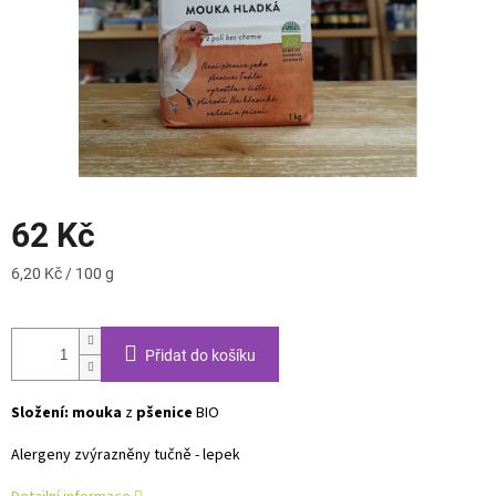
62 Kč
Měrná
6,20 Kč / 100 g
cena:
Přidat do košíku
Složení:
mouka
z
pšenice
BIO
Alergeny zvýrazněny tučně - lepek