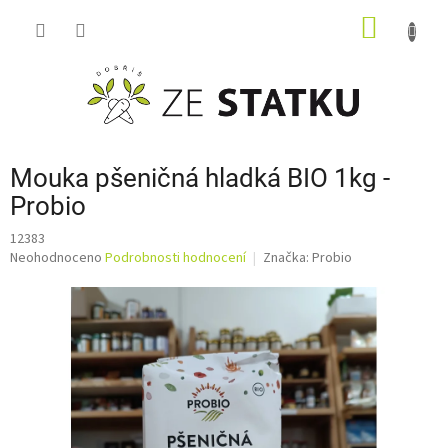
Přejít
NÁKUP
na
obsah
KOŠÍK
Mouka pšeničná hladká BIO 1kg -
Probio
12383
Průměrné
Neohodnoceno
Podrobnosti hodnocení
Značka:
Probio
hodnocení
produktu
je
0,0
z
5
hvězdiček.