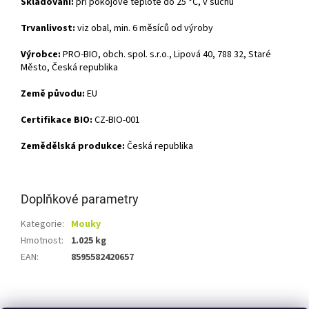
Skladování:
při pokojové teplotě do 25 °C, v suchu
Trvanlivost:
viz obal, min. 6 měsíců od výroby
Výrobce:
PRO-BIO, obch. spol. s.r.o., Lipová 40, 788 32, Staré
Město, Česká republika
Země původu:
EU
Certifikace BIO:
CZ-BIO-001
Zemědělská produkce:
Česká republika
Doplňkové parametry
Kategorie
:
Mouky
Hmotnost
:
1.025 kg
EAN
:
8595582420657
Z