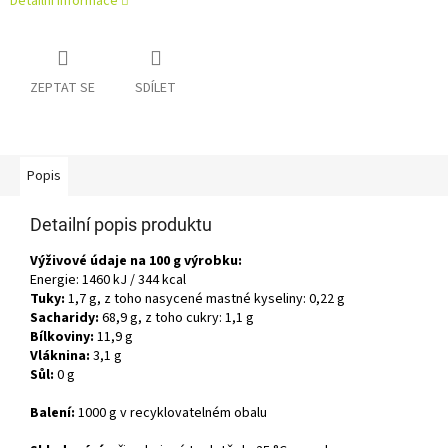
Detailní informace
ZEPTAT SE
SDÍLET
Popis
Detailní popis produktu
Výživové údaje na 100 g výrobku:
Energie: 1460 kJ / 344 kcal
Tuky:
1,7 g, z toho nasycené mastné kyseliny: 0,22 g
Sacharidy:
68,9 g, z toho cukry: 1,1 g
Bílkoviny:
11,9 g
Vláknina:
3,1 g
Sůl:
0 g
Balení:
1000 g v recyklovatelném obalu