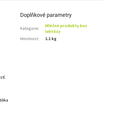
Doplňkové parametry
Mléčné produkty bez
Kategorie
:
laktózy
Hmotnost
:
1.1 kg
stí.
blika