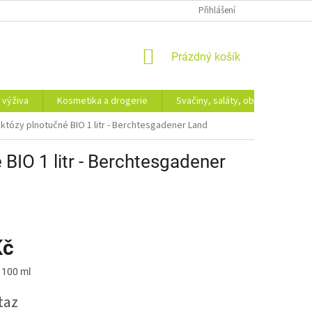
Přihlášení
NÁKUPNÍ
Prázdný košík
KOŠÍK
 výživa
Kosmetika a drogerie
Svačiny, saláty, obědy
Dá
któzy plnotučné BIO 1 litr - Berchtesgadener Land
BIO 1 litr - Berchtesgadener
Kč
 100 ml
taz