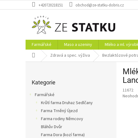
Přejít
+420720218151
obchod@ze-statku-dobris.cz
na
obsah
Farmářské
Maso a uzeniny
Mléko a ml. výrob
Domů
Zdravá a spec. výživa
Bezlaktózové potr
P
Mlék
o
Přeskočit
s
Lan
kategorie
Kategorie
t
11672
r
Farmářské
Průměr
Neohod
a
hodnoce
Krůtí farma Druhaz Sedlčany
n
produkt
Farma Trněný Újezd
n
je
í
Farma rodiny Němcovy
0,0
z
p
Bláhův Dvůr
5
a
Farma Dora (kozí farma)
hvězdič