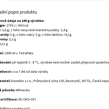
ailní popis produktu
vové údaje na 100 g výrobku:
gie:
274 kJ / 64 kcal
:
3,6 g; z toho nasycené mastné kyseliny: 2,4 g
aridy:
5 g; z toho cukry: 5 g; z toho laktóza <0,1g
oviny:
3,3 g
0,11 g
ní:
1000 ml v TetraPaku
dování:
při teplotě 2 - 8 °C, výrobek není možné zasílat přepravní společno
nlivost:
cca 7 dní od data výroby
vatel:
bionebio s.r.o., Průmyslová zóna 103, Bavoryně, 267 51, Česká repu
ě původu:
Německo
certifikace:
DE-OKO-037
dělská produkce EU