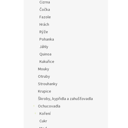
Cizrna
Čočka
Fazole
Hrách
Rýže
Pohanka
Jáhly
Quinoa
Kukuřice
Mouky
Otruby
Strouhanky
Krupice
Škroby, kypřidla a zahušťovadla
Ochucovadla
Koření
Cukr