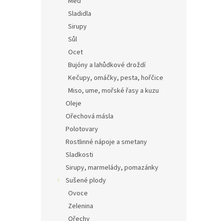
Med
Sladidla
Sirupy
Sůl
Ocet
Bujóny a lahůdkové droždí
Kečupy, omáčky, pesta, hořčice
Miso, ume, mořské řasy a kuzu
Oleje
Ořechová másla
Polotovary
Rostlinné nápoje a smetany
Sladkosti
Sirupy, marmelády, pomazánky
Sušené plody
Ovoce
Zelenina
Ořechy