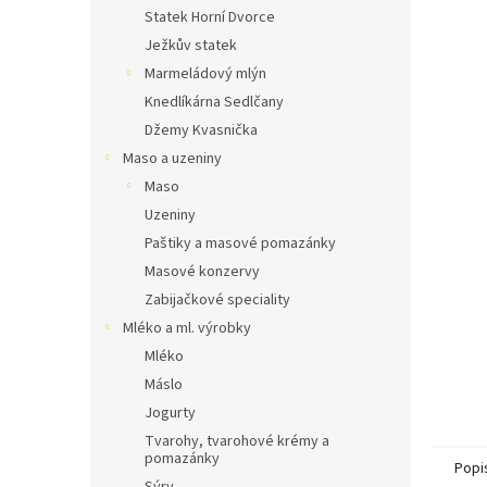
n
Statek Horní Dvorce
e
Ježkův statek
l
Marmeládový mlýn
Knedlíkárna Sedlčany
Džemy Kvasnička
Maso a uzeniny
Maso
Uzeniny
Paštiky a masové pomazánky
Masové konzervy
Zabijačkové speciality
Mléko a ml. výrobky
Mléko
Máslo
Jogurty
Tvarohy, tvarohové krémy a
pomazánky
Popi