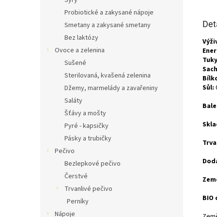
Sýry
Probiotické a zakysané nápoje
Det
Smetany a zakysané smetany
Bez laktózy
Výži
Ovoce a zelenina
Ener
Tuky
Sušené
Sach
Sterilovaná, kvašená zelenina
Bílk
Sůl:
Džemy, marmelády a zavařeniny
Saláty
Bale
Šťávy a mošty
Skla
Pyré - kapsičky
Pásky a trubičky
Trva
Pečivo
Doda
Bezlepkové pečivo
Čerstvé
Zem
Trvanlivé pečivo
BIO 
Perníky
Nápoje
Země