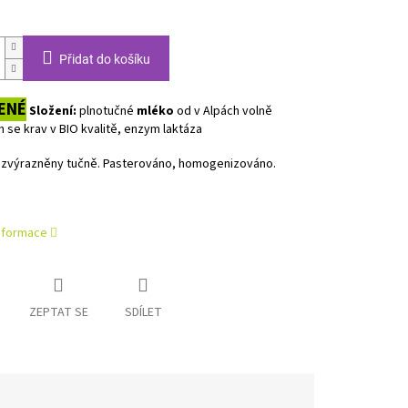
Přidat do košíku
ENÉ
Složení:
plnotučné
mléko
od v Alpách volně
 se krav v BIO kvalitě, enzym laktáza
 zvýrazněny tučně. Pasterováno, homogenizováno.
informace
ZEPTAT SE
SDÍLET