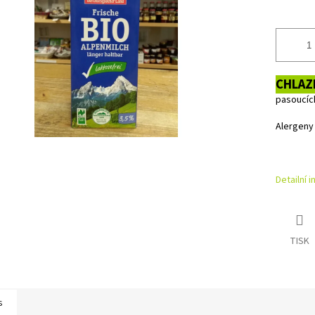
CHLAZ
pasoucích
Alergeny
Detailní 
TISK
s