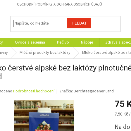
OBCHODNÍ PODMÍNKY A OCHRANA OSOBNÍCH ÚDAJŮ
HLEDAT
ky
Ovoce a zelenina
Pečivo
Nápoje
Zdravá a spec.
aviny
Mléčné produkty bez laktózy
Mléko čerstvé alpské bez la
o čerstvé alpské bez laktózy plnotučné 
d
né
noceno
Podrobnosti hodnocení
Značka:
Berchtesgadener Land
ní
75 
u
Měrná
7,50 Kč /
cena:
Na do
ek.