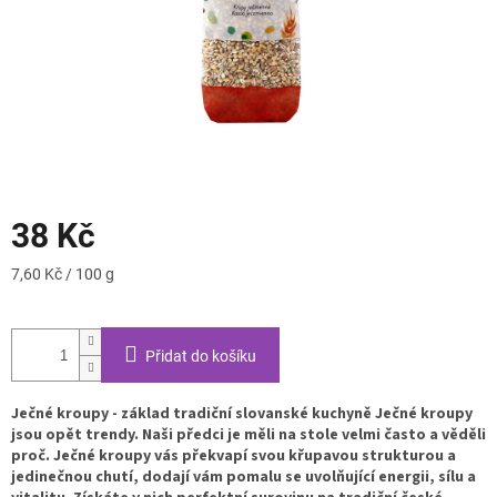
38 Kč
Měrná
7,60 Kč / 100 g
cena:
Přidat do košíku
Ječné kroupy - základ tradiční slovanské kuchyně Ječné kroupy
jsou opět trendy. Naši předci je měli na stole velmi často a věděli
proč. Ječné kroupy vás překvapí svou křupavou strukturou a
jedinečnou chutí, dodají vám pomalu se uvolňující energii, sílu a