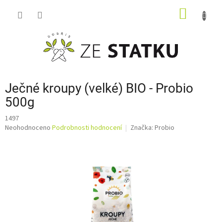
Přejít
NÁKUP
na
obsah
KOŠÍK
Ječné kroupy (velké) BIO - Probio
500g
1497
Průměrné
Neohodnoceno
Podrobnosti hodnocení
Značka:
Probio
hodnocení
produktu
je
0,0
z
5
hvězdiček.