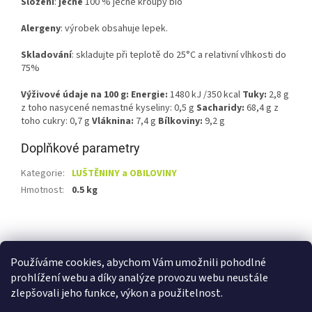
Složení
:
ječné
100 % ječné kroupy bio
Alergeny
: výrobek obsahuje lepek.
Skladování
: skladujte při teplotě do 25°C a relativní vlhkosti do
75%
Výživové údaje na 100 g:
Energie:
1480 kJ /350 kcal
Tuky:
2,8 g
z toho nasycené nemastné kyseliny: 0,5 g
Sacharidy:
68,4 g z
toho cukry: 0,7 g
Vláknina:
7,4 g
Bílkoviny:
9,2 g
Doplňkové parametry
Kategorie
:
LUŠTĚNINY a OBILOVINY
Hmotnost
:
0.5 kg
Z
á
Shoptet.cz
Ze statku Dobříš
Certifikát BIO
p
Používáme cookies, abychom Vám umožnili pohodlné
a
prohlížení webu a díky analýze provozu webu neustále
t
zlepšovali jeho funkce, výkon a použitelnost.
í