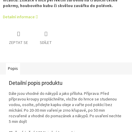
vitalitu. Získáte v nich perfektní surovinu na tradiční české
pokrmy, houbového kubu či skvělou zavářku do polévek.
Detailní informace
ZEPTAT SE
SDÍLET
Popis
Detailní popis produktu
Dále jsou vhodné do nákypů a jako příloha. Příprava: Před
přípravou kroupy propláchněte, vložte do hrnce se studenou
vodou, osolte, přidejte kapku oleje a vařte pod poklicí bez
míchání. Po 20-30 min vaření je zrno křupavé, po 50 min
rozvařené a vhodné do pomazánek a nákypů. Po uvaření nechte
5 min dojít