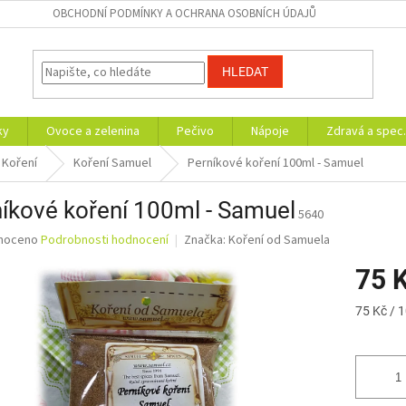
OBCHODNÍ PODMÍNKY A OCHRANA OSOBNÍCH ÚDAJŮ
HLEDAT
ky
Ovoce a zelenina
Pečivo
Nápoje
Zdravá a spec.
Koření
Koření Samuel
Perníkové koření 100ml - Samuel
íkové koření 100ml - Samuel
5640
né
noceno
Podrobnosti hodnocení
Značka:
Koření od Samuela
ní
75 
u
Měrná
75 Kč / 
cena:
ek.