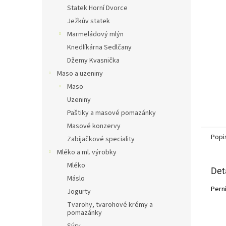
n
Statek Horní Dvorce
e
Ježkův statek
l
Marmeládový mlýn
Knedlíkárna Sedlčany
Džemy Kvasnička
Maso a uzeniny
Maso
Uzeniny
Paštiky a masové pomazánky
Masové konzervy
Popi
Zabijačkové speciality
Mléko a ml. výrobky
Mléko
Det
Máslo
Pern
Jogurty
Tvarohy, tvarohové krémy a
pomazánky