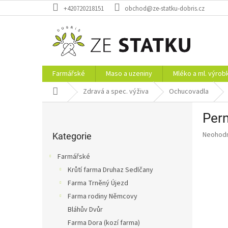
Přejít
+420720218151
obchod@ze-statku-dobris.cz
na
obsah
Farmářské
Maso a uzeniny
Mléko a ml. výrob
Domů
Zdravá a spec. výživa
Ochucovadla
P
Pern
o
Přeskočit
s
Průměr
Neohod
kategorie
Kategorie
t
hodnoce
r
produkt
Farmářské
a
je
Krůtí farma Druhaz Sedlčany
0,0
n
z
Farma Trněný Újezd
n
5
í
Farma rodiny Němcovy
hvězdič
p
Bláhův Dvůr
a
Farma Dora (kozí farma)