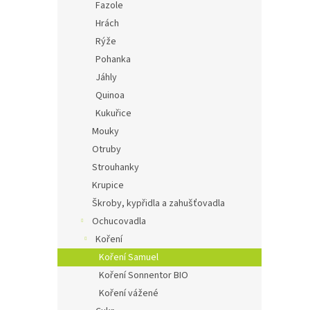
Fazole
Hrách
Rýže
Pohanka
Jáhly
Quinoa
Kukuřice
Mouky
Otruby
Strouhanky
Krupice
Škroby, kypřidla a zahušťovadla
Ochucovadla
Koření
Koření Samuel
Koření Sonnentor BIO
Koření vážené