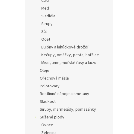
Cukr
Med
Sladidla
Sirupy
Sůl
Ocet
Bujóny a lahůdkové droždí
Kečupy, omáčky, pesta, hořčice
Miso, ume, mořské řasy a kuzu
Oleje
Ořechová másla
Polotovary
Rostlinné nápoje a smetany
Sladkosti
Sirupy, marmelády, pomazánky
Sušené plody
Ovoce
Zelenina