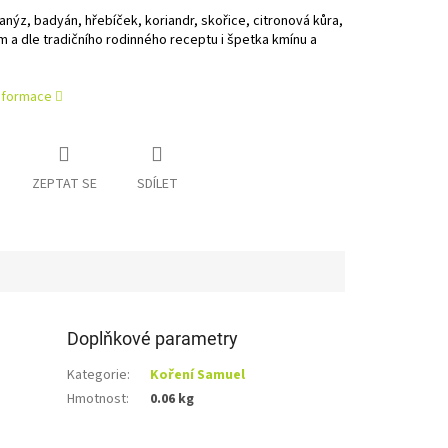
anýz, badyán, hřebíček, koriandr, skořice, citronová kůra,
a dle tradičního rodinného receptu i špetka kmínu a
informace
ZEPTAT SE
SDÍLET
Doplňkové parametry
Kategorie
:
Koření Samuel
Hmotnost
:
0.06 kg