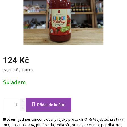
124 Kč
Měrná
24,80 Kč / 100 ml
cena:
Skladem
Přidat do košíku
Složení:
jednou koncentrovaný rajský protlak BIO 75 %, jablečná šťáva
BIO, jablka BIO 8%, pitná voda, jedlá sůl, brandy ocet BIO, paprika BIO,