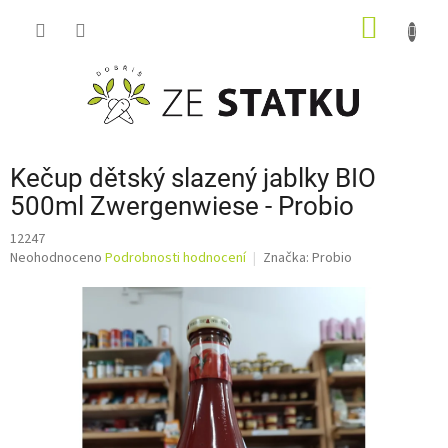
Přejít
NÁKUP
na
obsah
KOŠÍK
Kečup dětský slazený jablky BIO
500ml Zwergenwiese - Probio
12247
Průměrné
Neohodnoceno
Podrobnosti hodnocení
Značka:
Probio
hodnocení
produktu
je
0,0
z
5
hvězdiček.