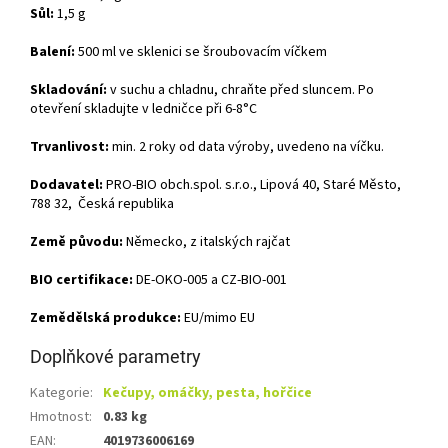
Sůl:
1,5 g
Balení:
500 ml ve sklenici se šroubovacím víčkem
Skladování:
v suchu a chladnu, chraňte před sluncem. Po
otevření skladujte v ledničce při 6-8°C
Trvanlivost:
min. 2 roky od data výroby, uvedeno na víčku.
Dodavatel:
PRO-BIO obch.spol. s.r.o., Lipová 40, Staré Město,
788 32,
Česká republika
Země původu:
Německo, z italských rajčat
BIO certifikace:
DE-OKO-005 a CZ-BIO-001
Zemědělská produkce:
EU/mimo EU
Doplňkové parametry
Kategorie
:
Kečupy, omáčky, pesta, hořčice
Hmotnost
:
0.83 kg
EAN
:
4019736006169