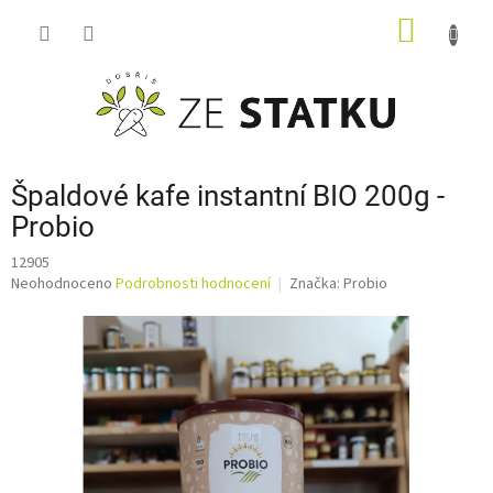
Přejít
NÁKUP
na
obsah
KOŠÍK
Špaldové kafe instantní BIO 200g -
Probio
12905
Průměrné
Neohodnoceno
Podrobnosti hodnocení
Značka:
Probio
hodnocení
produktu
je
0,0
z
5
hvězdiček.