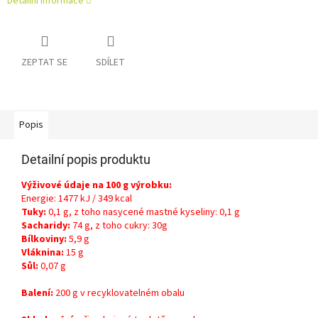
Detailní informace
ZEPTAT SE
SDÍLET
Popis
Detailní popis produktu
Výživové údaje na 100 g výrobku:
Energie: 1477 kJ / 349 kcal
Tuky:
0,1 g, z toho nasycené mastné kyseliny: 0,1 g
Sacharidy:
74 g, z toho cukry: 30g
Bílkoviny:
5,9 g
Vláknina:
15 g
Sůl:
0,07 g
Balení:
200 g v recyklovatelném obalu