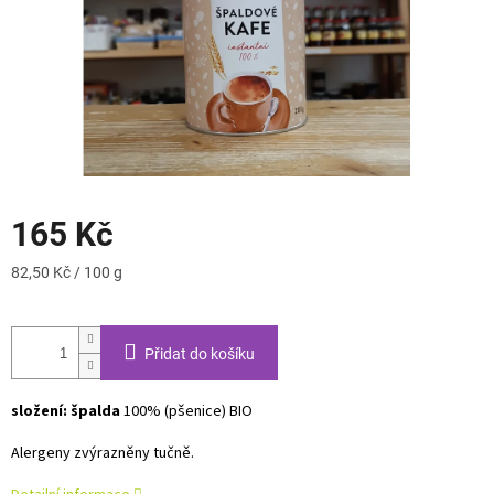
165 Kč
Měrná
82,50 Kč / 100 g
cena:
Přidat do košíku
složení:
špalda
100% (pšenice) BIO
Alergeny zvýrazněny tučně.