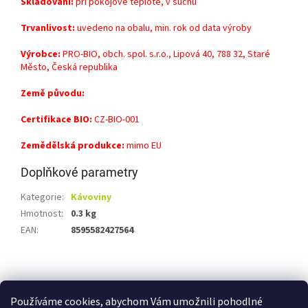
Skladování:
při pokojové teplotě, v suchu
Trvanlivost:
uvedeno na obalu, min. rok od data výroby
Výrobce:
PRO-BIO, obch. spol. s.r.o., Lipová 40, 788 32, Staré
Město, Česká republika
Země původu:
Certifikace BIO:
CZ-BIO-001
Zemědělská produkce:
mimo EU
Doplňkové parametry
Kategorie
:
Kávoviny
Hmotnost
:
0.3 kg
EAN
:
8595582427564
Z
á
Shoptet.cz
Ze statku Dobříš
Certifikát BIO
p
Používáme cookies, abychom Vám umožnili pohodlné