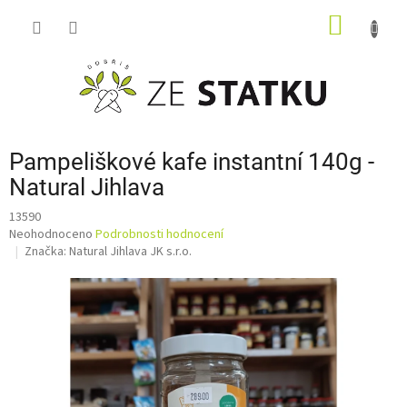
Přejít
NÁKUP
na
obsah
KOŠÍK
Pampeliškové kafe instantní 140g -
Natural Jihlava
13590
Průměrné
Neohodnoceno
Podrobnosti hodnocení
hodnocení
Značka:
Natural Jihlava JK s.r.o.
produktu
je
0,0
z
5
hvězdiček.