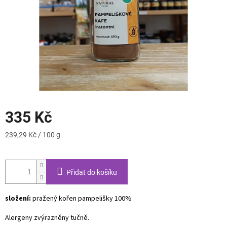
335 Kč
Měrná
239,29 Kč / 100 g
cena:
Přidat do košíku
složení:
pražený kořen pampelišky 100%
Alergeny zvýrazněny tučně.