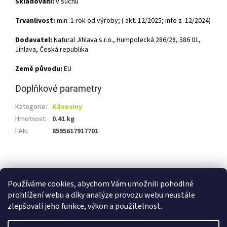
Skladování:
v suchu
Trvanlivost:
min. 1 rok od výroby; ( akt. 12/2025; info z 12/2024)
Dodavatel:
Natural Jihlava s.r.o., Humpolecká 286/28, 586 01,
Jihlava, Česká republika
Země původu:
EU
Doplňkové parametry
Kategorie
:
Kávoviny
Hmotnost
:
0.41 kg
EAN
:
8595617917701
Z
á
Shoptet.cz
Ze statku Dobříš
Certifikát BIO
p
Používáme cookies, abychom Vám umožnili pohodlné
a
prohlížení webu a díky analýze provozu webu neustále
t
zlepšovali jeho funkce, výkon a použitelnost.
í
Vytvořil Shoptet