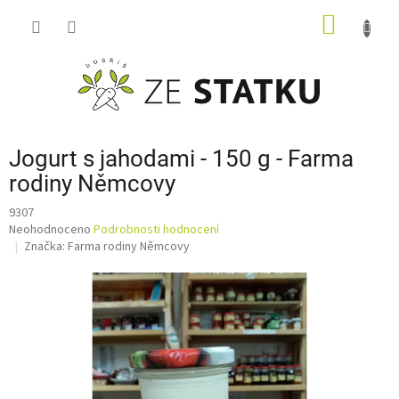
Přejít
NÁKUP
na
obsah
KOŠÍK
Jogurt s jahodami - 150 g - Farma
rodiny Němcovy
9307
Průměrné
Neohodnoceno
Podrobnosti hodnocení
hodnocení
Značka:
Farma rodiny Němcovy
produktu
je
0,0
z
5
hvězdiček.