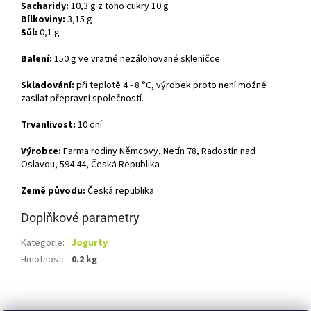
Sacharidy:
10,3 g
z toho cukry 10 g
Bílkoviny:
3,15 g
Sůl:
0,1 g
Balení:
150 g ve vratné nezálohované skleničce
Skladování:
při teplotě 4 - 8 °C, výrobek proto není možné
zasílat přepravní společností.
Trvanlivost:
10 dní
Výrobce:
Farma rodiny Němcovy, Netín 78, Radostín nad
Oslavou, 594 44, Česká Republika
Země původu:
Česká republika
Doplňkové parametry
Kategorie
:
Jogurty
Hmotnost
:
0.2 kg
Z