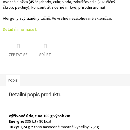
ovocná složka (45 % jahody, cukr, voda, zahušťovadla (kukuřičný
škrob, pektiny), koncentrát z černé mrkve, přírodní aroma)
Alergeny zvýrazněny tučně.
Ve vratné nezálohované skleničce.
Detailní informace
ZEPTAT SE
SDÍLET
Popis
Detailní popis produktu
Výživové údaje na 100 g výrobku:
Energie:
335 kJ / 80 kcal
Tuky:
3,24 g
z toho nasycené mastné kyseliny: 2,2 g