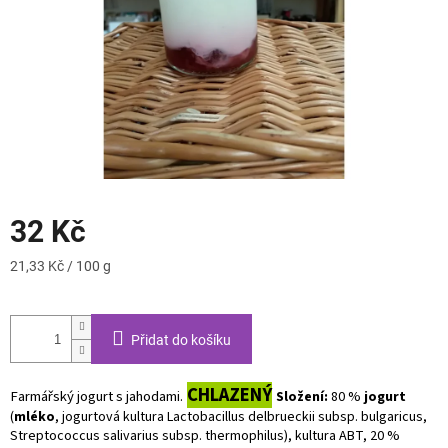
32 Kč
Měrná
21,33 Kč / 100 g
cena:
Přidat do košíku
CHLAZENÝ
Farmářský jogurt s jahodami.
Složení:
80 %
jogurt
(
mléko
, jogurtová kultura Lactobacillus delbrueckii subsp. bulgaricus,
Streptococcus salivarius subsp. thermophilus), kultura ABT, 20 %