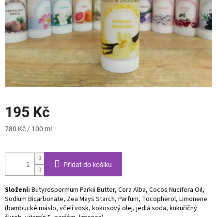
195 Kč
Měrná
780 Kč / 100 ml
cena:
Přidat do košíku
Složení:
Butyrospermum Parkii Butter, Cera Alba, Cocos Nucifera Oil,
Sodium Bicarbonate, Zea Mays Starch, Parfum, Tocopherol, Limonene
(bambucké máslo, včelí vosk, kokosový olej, jedlá soda, kukuřičný