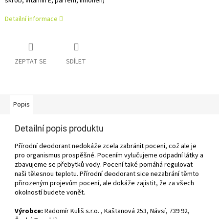
škrob, vitamín E, parfém, limonen)
Detailní informace
ZEPTAT SE
SDÍLET
Popis
Detailní popis produktu
Přírodní deodorant nedokáže zcela zabránit pocení, což ale je
pro organismus prospěšné. Pocením vylučujeme odpadní látky a
zbavujeme se přebytků vody. Pocení také pomáhá regulovat
naši tělesnou teplotu. Přírodní deodorant sice nezabrání těmto
přirozeným projevům pocení, ale dokáže zajistit, že za všech
okolností budete vonět.
Výrobce:
Radomír Kuliš s.r.o. , Kaštanová 253, Návsí, 739 92,