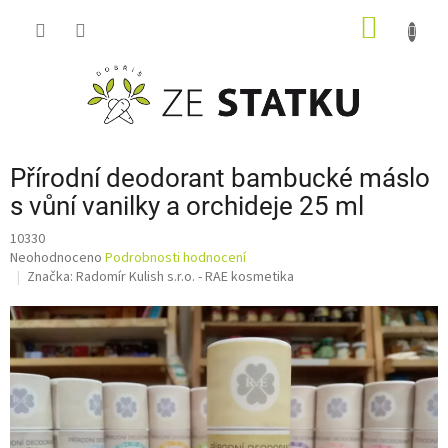
Přejít
NÁKUP
na
obsah
KOŠÍK
Přírodní deodorant bambucké máslo
s vůní vanilky a orchideje 25 ml
10330
Průměrné
Neohodnoceno
Podrobnosti hodnocení
hodnocení
Značka:
Radomír Kulish s.r.o. - RAE kosmetika
produktu
je
0,0
z
5
hvězdiček.