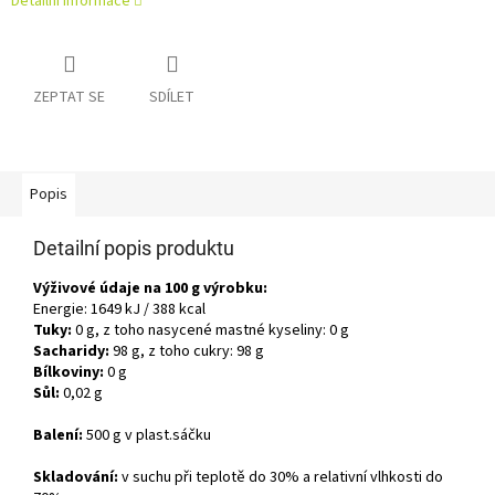
Detailní informace
ZEPTAT SE
SDÍLET
Popis
Detailní popis produktu
Výživové údaje na 100 g výrobku:
Energie: 1649 kJ / 388 kcal
Tuky:
0 g, z toho nasycené mastné kyseliny: 0 g
Sacharidy:
98 g, z toho cukry: 98 g
Bílkoviny:
0 g
Sůl:
0,02 g
Balení:
500 g v plast.sáčku
Skladování:
v suchu při teplotě do 30% a relativní vlhkosti do