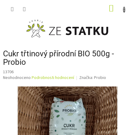
Přejít
NÁKUP
na
obsah
KOŠÍK
Cukr třtinový přírodní BIO 500g -
Probio
13706
Průměrné
Neohodnoceno
Podrobnosti hodnocení
Značka:
Probio
hodnocení
produktu
je
0,0
z
5
hvězdiček.