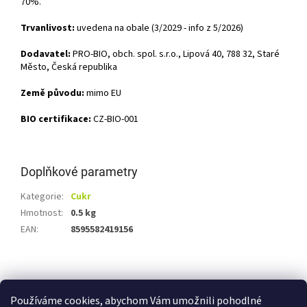
70%.
Trvanlivost:
uvedena na obale (3/2029 - info z 5/2026)
Dodavatel:
PRO-BIO, obch. spol. s.r.o., Lipová 40, 788 32, Staré
Město, Česká republika
Země původu:
mimo EU
BIO certifikace:
CZ-BIO-001
Doplňkové parametry
Kategorie
:
Cukr
Hmotnost
:
0.5 kg
EAN
:
8595582419156
Z
á
Shoptet.cz
Ze statku Dobříš
Certifikát BIO
p
Používáme cookies, abychom Vám umožnili pohodlné