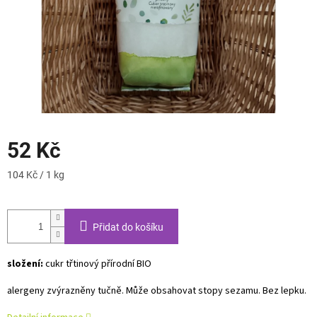
52 Kč
Měrná
104 Kč / 1 kg
cena:
Přidat do košíku
složení:
cukr třtinový přírodní BIO
alergeny zvýrazněny tučně. Může obsahovat stopy sezamu. Bez lepku.