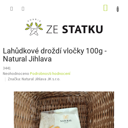
Přejít
NÁKUP
na
obsah
KOŠÍK
Lahůdkové droždí vločky 100g -
Natural Jihlava
3441
Průměrné
Neohodnoceno
Podrobnosti hodnocení
hodnocení
Značka:
Natural Jihlava JK s.r.o.
produktu
je
0,0
z
5
hvězdiček.