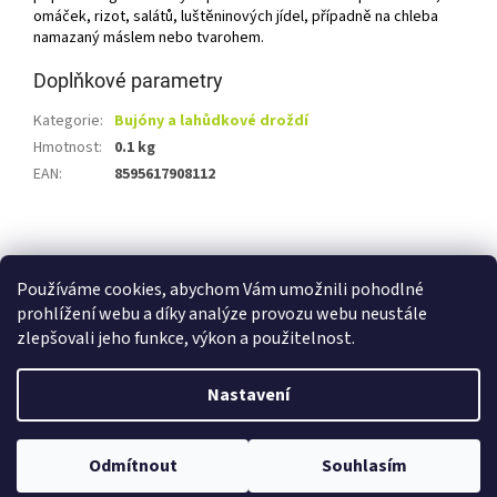
omáček, rizot, salátů, luštěninových jídel, případně na chleba
namazaný máslem nebo tvarohem.
Doplňkové parametry
Kategorie
:
Bujóny a lahůdkové droždí
Hmotnost
:
0.1 kg
EAN
:
8595617908112
Z
á
Shoptet.cz
Ze statku Dobříš
Certifikát BIO
p
Používáme cookies, abychom Vám umožnili pohodlné
a
prohlížení webu a díky analýze provozu webu neustále
t
zlepšovali jeho funkce, výkon a použitelnost.
í
Vytvořil Shoptet
Nastavení
Copyright 2026
E-shop Ze statku Dobříš
. Všechna práva
Odmítnout
Souhlasím
vyhrazena.
Upravit nastavení cookies