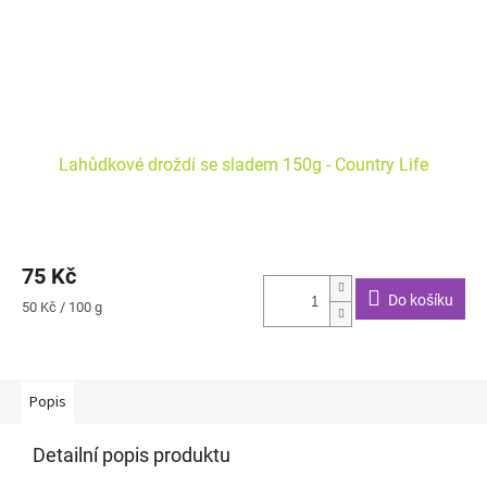
Lahůdkové droždí se sladem 150g - Country Life
75 Kč
Do košíku
Měrná
50 Kč / 100 g
cena:
Popis
Detailní popis produktu