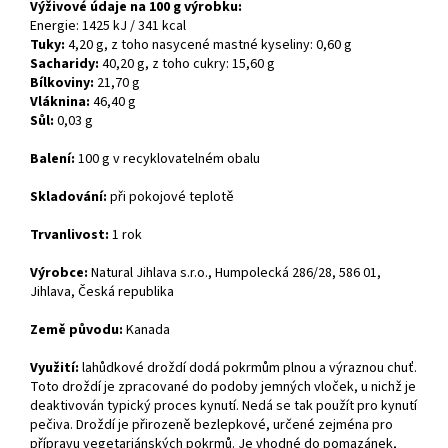
Výživové údaje na 100 g výrobku:
Energie: 1425 kJ / 341 kcal
Tuky:
4,20 g, z toho nasycené mastné kyseliny: 0,60 g
Sacharidy:
40,20 g, z toho cukry: 15,60 g
Bílkoviny:
21,70 g
Vláknina:
46,40 g
Sůl:
0,03 g
Balení:
100 g v recyklovatelném obalu
Skladování:
při pokojové teplotě
Trvanlivost:
1 rok
Výrobce:
Natural Jihlava s.r.o., Humpolecká 286/28, 586 01,
Jihlava, Česká republika
Země původu:
Kanada
Využití:
lahůdkové droždí dodá pokrmům plnou a výraznou chuť.
Toto droždí je zpracované do podoby jemných vloček, u nichž je
deaktivován typický proces kynutí. Nedá se tak použít pro kynutí
pečiva. Droždí je přirozeně bezlepkové, určené zejména pro
přípravu vegetariánských pokrmů. Je vhodné do pomazánek,