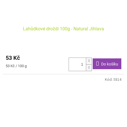
Lahůdkové droždí 100g - Natural Jihlava
53 Kč
Do košíku
Měrná
53 Kč / 100 g
cena:
Kód:
5814