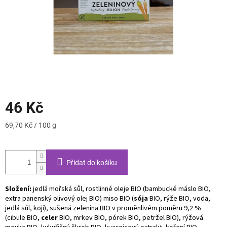
46 Kč
Měrná
69,70 Kč / 100 g
cena:
Přidat do košíku
Složení:
jedlá mořská sůl, rostlinné oleje BIO (bambucké máslo BIO,
extra panenský olivový olej BIO) miso BIO (
sója
BIO, rýže BIO, voda,
jedlá sůl, koji), sušená zelenina BIO v proměnlivém poměru 9,2 %
(cibule BIO,
celer
BIO, mrkev BIO, pórek BIO, petržel BIO), rýžová