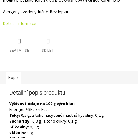
mouka BIO, kukuřičný škrob BIO, kvasnicový extrakt, koření BIO
Alergeny uvedeny tučně. Bez lepku.
Detailní informace
ZEPTAT SE
SDÍLET
Popis
Detailní popis produktu
Výživové údaje na 100 g výrobku:
Energie: 26 kJ / 6 kcal
Tuky:
0,5 g, z toho nasycené mastné kyseliny: 0,2 g
Sacharidy:
0,3 g, z toho cukry: 0,1 g
Bílkoviny:
0,1 g
Vláknina:
- g