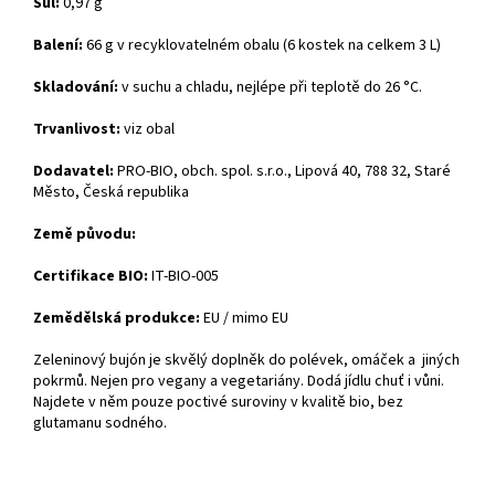
Sůl:
0,97 g
Balení:
66 g v recyklovatelném obalu (6 kostek na celkem 3 L)
Skladování:
v suchu a chladu, nejlépe při teplotě do 26 °C.
Trvanlivost:
viz obal
Dodavatel:
PRO-BIO, obch. spol. s.r.o., Lipová 40, 788 32, Staré
Město, Česká republika
Země původu:
Certifikace BIO:
IT-BIO-005
Zemědělská produkce:
EU / mimo EU
Zeleninový bujón je skvělý doplněk do polévek, omáček a jiných
pokrmů. Nejen pro vegany a vegetariány. Dodá jídlu chuť i vůni.
Najdete v něm pouze poctivé suroviny v kvalitě bio, bez
glutamanu sodného.