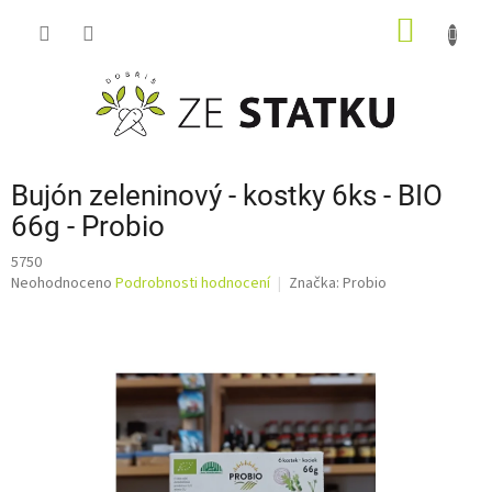
Přejít
NÁKUP
na
obsah
KOŠÍK
Bujón zeleninový - kostky 6ks - BIO
66g - Probio
5750
Průměrné
Neohodnoceno
Podrobnosti hodnocení
Značka:
Probio
hodnocení
produktu
je
0,0
z
5
hvězdiček.