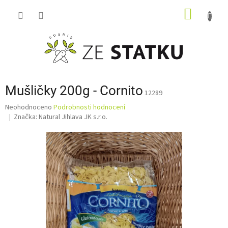
Přejít
NÁKUP
na
obsah
KOŠÍK
Mušličky 200g - Cornito
12289
Průměrné
Neohodnoceno
Podrobnosti hodnocení
hodnocení
Značka:
Natural Jihlava JK s.r.o.
produktu
je
0,0
z
5
hvězdiček.