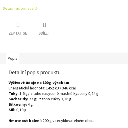
Detailní informace
ZEPTAT SE
SDÍLET
Popis
Detailní popis produktu
Výživové údaje na 100g výrobku:
Energetická hodnota: 1452 kJ / 346 kcal
Tuky:
1,6 g; z toho nasycené mastné kyseliny 0,24 g
Sacharidy:
77 g; z toho cukry 3,36 g
Bílkoviny:
4 g
Sůl:
0,19 g
Hmotnost balení:
200 g v recyklovatelném obalu