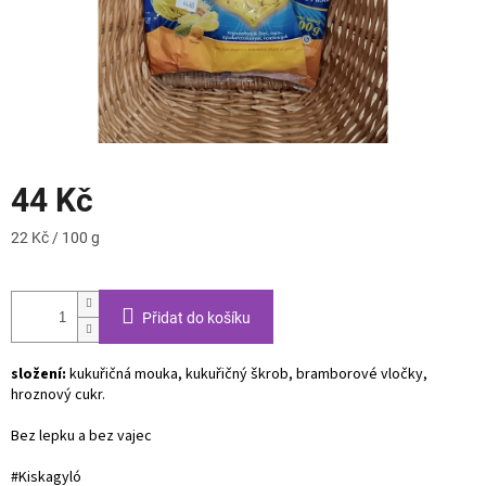
44 Kč
Měrná
22 Kč / 100 g
cena:
Přidat do košíku
složení:
kukuřičná mouka, kukuřičný škrob, bramborové vločky,
hroznový cukr.
Bez lepku a bez vajec
#Kiskagyló