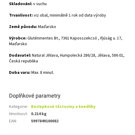
Skladování:
v suchu
Trvanlivost:
viz obal, minimálně 1 rok od data výroby
Země původu:
Maďarsko
Výrobce:
Gluténmentes Bt., 7361 Kaposszekcsó , Ifjúság u. 17,
Maďarsko
Dodavatel:
Natural Jihlava, Humpolecká 286/28, Jihlava, 586 01,
Česká republika
Doba varu:
Max. 8 minut.
Doplňkové parametry
Kategorie
:
Bezlepkové těstoviny a knedlíky
Hmotnost
:
0.214 kg
EAN
:
5997849100082