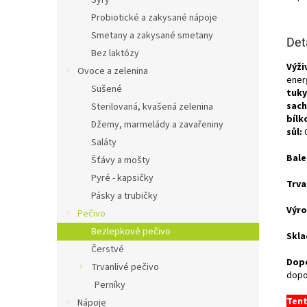
Sýry
Probiotické a zakysané nápoje
Smetany a zakysané smetany
Det
Bez laktózy
Výži
Ovoce a zelenina
ener
Sušené
tuky
sach
Sterilovaná, kvašená zelenina
bílk
Džemy, marmelády a zavařeniny
sůl:
0
Saláty
Bale
Šťávy a mošty
Pyré - kapsičky
Trva
Pásky a trubičky
Výro
Pečivo
Bezlepkové pečivo
Skla
Čerstvé
Dopo
Trvanlivé pečivo
dopo
Perníky
Tent
Nápoje