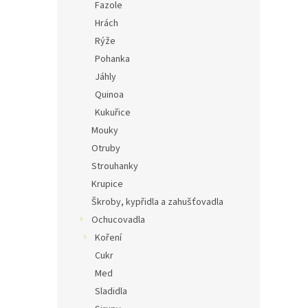
Fazole
Hrách
Rýže
Pohanka
Jáhly
Quinoa
Kukuřice
Mouky
Otruby
Strouhanky
Krupice
Škroby, kypřidla a zahušťovadla
Ochucovadla
Koření
Cukr
Med
Sladidla