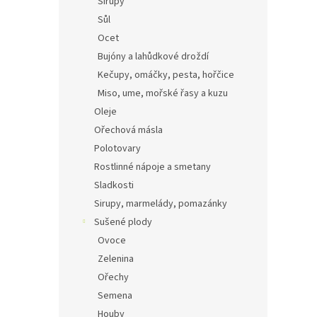
Sirupy
Sůl
Ocet
Bujóny a lahůdkové droždí
Kečupy, omáčky, pesta, hořčice
Miso, ume, mořské řasy a kuzu
Oleje
Ořechová másla
Polotovary
Rostlinné nápoje a smetany
Sladkosti
Sirupy, marmelády, pomazánky
Sušené plody
Ovoce
Zelenina
Ořechy
Semena
Houby