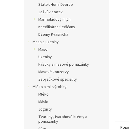
n
Statek Horní Dvorce
e
Ježkův statek
l
Marmeládový mlýn
Knedlíkárna Sedlčany
Džemy Kvasnička
Maso a uzeniny
Maso
Uzeniny
Paštiky a masové pomazánky
Masové konzervy
Zabijačkové speciality
Mléko a ml. výrobky
Mléko
Máslo
Jogurty
Tvarohy, tvarohové krémy a
pomazánky
Popi