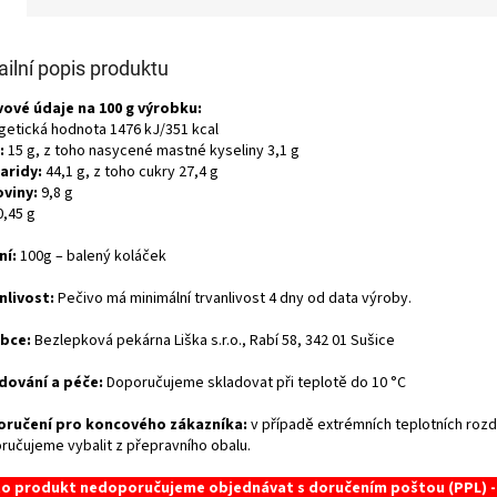
ailní popis produktu
vové údaje na 100 g výrobku:
getická hodnota 1476 kJ/351 kcal
:
15 g, z toho nasycené mastné kyseliny 3,1 g
aridy:
44,1 g, z toho cukry 27,4 g
oviny:
9,8 g
,45 g
ní:
1
00g – balený koláček
nlivost:
Pečivo má minimální trvanlivost 4 dny od data výroby.
bce:
Bezlepková pekárna Liška s.r.o., Rabí 58, 342 01 Sušice
dování a péče:
Doporučujeme skladovat při teplotě do 10 °C
ručení pro koncového zákazníka:
v případě extrémních teplotních rozd
ručujeme vybalit z přepravního obalu.
o produkt nedoporučujeme objednávat s doručením poštou (PPL) -