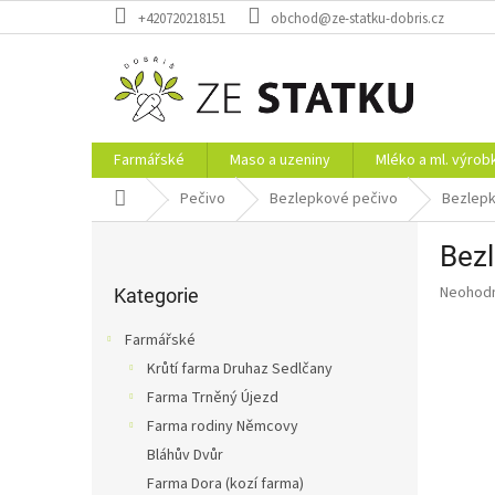
Přejít
+420720218151
obchod@ze-statku-dobris.cz
na
obsah
Farmářské
Maso a uzeniny
Mléko a ml. výrob
Domů
Pečivo
Bezlepkové pečivo
Bezlepk
P
Bezl
o
Přeskočit
s
Průměr
Neohod
kategorie
Kategorie
t
hodnoce
r
produkt
Farmářské
a
je
Krůtí farma Druhaz Sedlčany
0,0
n
z
Farma Trněný Újezd
n
5
í
Farma rodiny Němcovy
hvězdič
p
Bláhův Dvůr
a
Farma Dora (kozí farma)