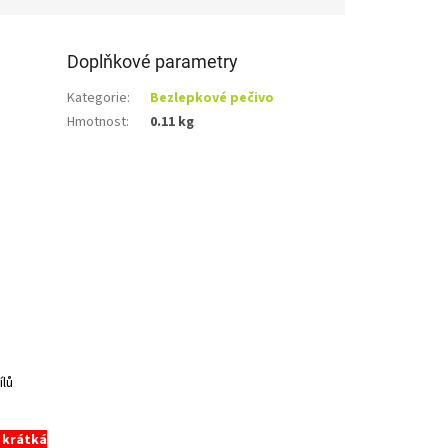
Doplňkové parametry
Kategorie
:
Bezlepkové pečivo
Hmotnost
:
0.11 kg
ílů
 krátká