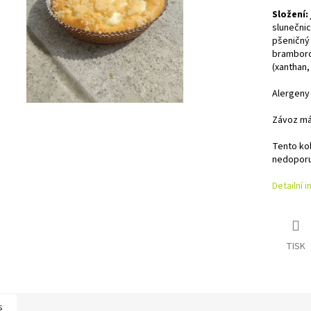
Složení:
slunečnic
pšeničný
bramborov
(xanthan,
Alergeny
Závoz má
Tento kol
nedoporuč
Detailní 
TISK
s