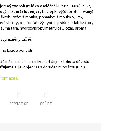
 jemný tvaroh
(
mléko
a mléčná kultura - 14%), cukr,
ový olej,
máslo, vejce,
bezlepkový(deproteinovaný)
 škrob, rýžová mouka, pohanková mouka 5,1 %,
é vločky, bezfosfátový kypřící prášek, stabilizátory
 guma tara, hydroxypropylmethylcelulóza), aroma
 zvýrazněny tučně.
me každé pondělí.
áč má minimální trvanlivost 4 dny - z tohoto důvodu
ujeme si jej objednat s doručením poštou (PPL).
informace
ZEPTAT SE
SDÍLET