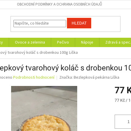
OBCHODNÍ PODMÍNKY A OCHRANA OSOBNÍCH ÚDAJŮ
HLEDAT
ky
Ovoce a zelenina
Pečivo
Nápoje
Zdravá a spec.
ový tvarohový koláč s drobenkou 100g Liška
epkový tvarohový koláč s drobenkou 1
né
noceno
Podrobnosti hodnocení
Značka:
Bezlepková pekárna Liška
ní
77 
u
Měrná
77 Kč / 
cena:
ek.