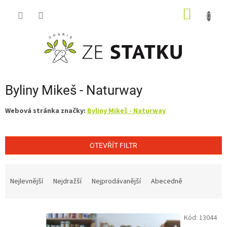
Přejít
NÁKUP
na
obsah
KOŠÍK
Byliny Mikeš - Naturway
Webová stránka značky:
Byliny Mikeš - Naturway
OTEVŘÍT FILTR
Ř
a
Nejlevnější
Nejdražší
Nejprodávanější
Abecedně
z
e
V
n
Kód:
13044
ý
í