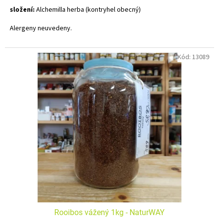
složení:
Alchemilla herba (kontryhel obecný)
Alergeny neuvedeny.
Kód:
13089
Rooibos vážený 1kg - NaturWAY