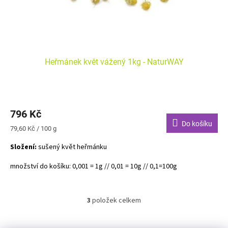
Heřmánek květ vážený 1kg - NaturWAY
Průměrné
hodnocení
796 Kč
produktu
je
Do košíku
Měrná
79,60 Kč / 100 g
5,0
cena:
z
Složení:
sušený květ heřmánku
5
hvězdiček.
množství do košíku: 0,001 = 1g // 0,01 = 10g // 0,1=100g
3
položek celkem
O
v
l
Z