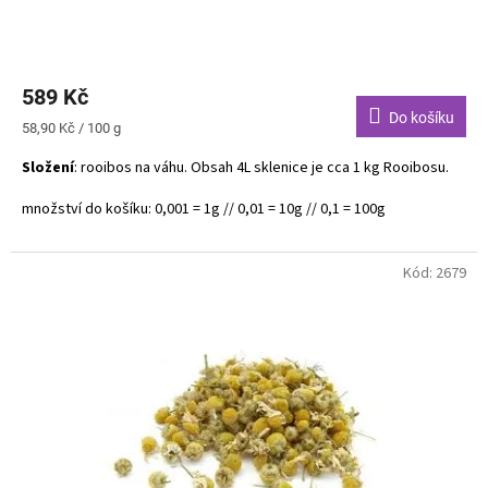
589 Kč
Do košíku
Měrná
58,90 Kč / 100 g
cena:
Složení
: rooibos na váhu. Obsah 4L sklenice je cca 1 kg Rooibosu.
množství do košíku: 0,001 = 1g // 0,01 = 10g // 0,1 = 100g
Kód:
2679