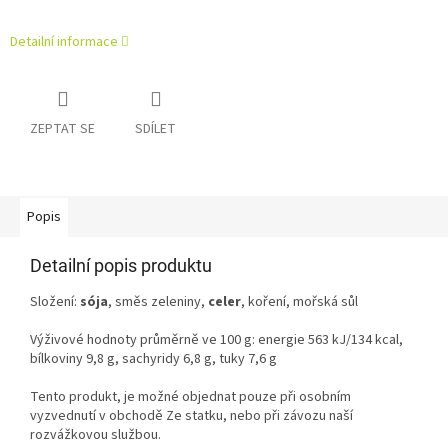
Detailní informace
ZEPTAT SE
SDÍLET
Popis
Detailní popis produktu
Složení:
sója
, směs zeleniny,
celer
, koření, mořská sůl
Výživové hodnoty průměrně ve 100 g: energie 563 kJ/134 kcal,
bílkoviny 9,8 g, sachyridy 6,8 g, tuky 7,6 g
Tento produkt, je možné objednat pouze při osobním
vyzvednutí v obchodě Ze statku, nebo při závozu naší
rozvážkovou službou.