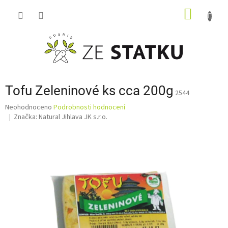
Přejít
NÁKUP
na
obsah
KOŠÍK
Tofu Zeleninové ks cca 200g
2544
Průměrné
Neohodnoceno
Podrobnosti hodnocení
hodnocení
Značka:
Natural Jihlava JK s.r.o.
produktu
je
0,0
z
5
hvězdiček.