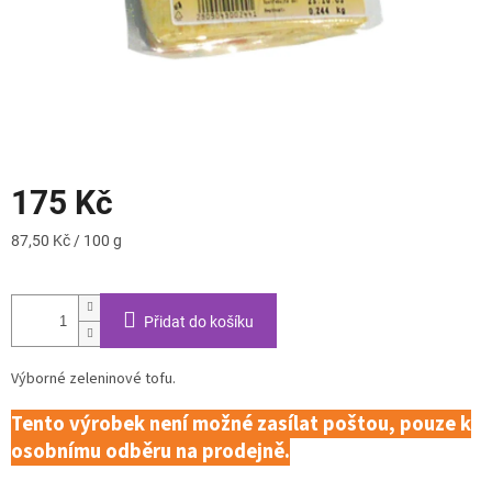
175 Kč
Měrná
87,50 Kč / 100 g
cena:
Přidat do košíku
Výborné zeleninové tofu.
Tento výrobek není možné zasílat poštou, pouze k
osobnímu odběru na prodejně.