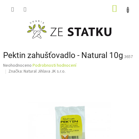
Přejít
NÁKUP
na
obsah
KOŠÍK
Pektin zahušťovadlo - Natural 10g
3657
Průměrné
Neohodnoceno
Podrobnosti hodnocení
hodnocení
Značka:
Natural Jihlava JK s.r.o.
produktu
je
0,0
z
5
hvězdiček.