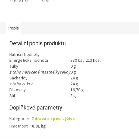
ZEPTAT SE
SDÍLET
Popis
Detailní popis produktu
Nutriční hodnoty
Energetická hodnota
330 kJ / 213 kcal
Tuky
0 g
z toho nasycené mastné kyseliny
0 g
Sacharidy
24 g
z toho cukry
24 g
Bílkoviny
16,70 g
Sůl
3 g
Doplňkové parametry
Kategorie
:
Zdravá a spec. výživa
Hmotnost
:
0.01 kg