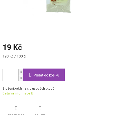
19 Kč
Měrná
190 Kč / 100 g
cena:
Přidat do košíku
Složení
pektin z citrusových plodů
Detailní informace