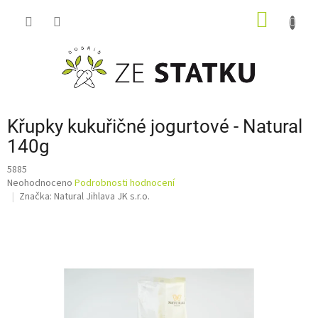
Přejít
NÁKUP
na
obsah
KOŠÍK
Křupky kukuřičné jogurtové - Natural
140g
5885
Průměrné
Neohodnoceno
Podrobnosti hodnocení
hodnocení
Značka:
Natural Jihlava JK s.r.o.
produktu
je
0,0
z
5
hvězdiček.