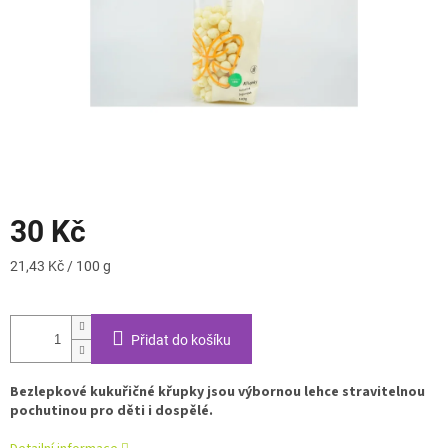
30 Kč
Měrná
21,43 Kč / 100 g
cena:
Přidat do košíku
Bezlepkové kukuřičné křupky jsou výbornou lehce stravitelnou
pochutinou pro děti i dospělé.