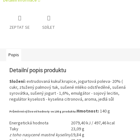
Detailní informace
ZEPTAT SE
SDÍLET
Popis
Detailní popis produktu
Složení:
extrudovaná kukuř.krupice, jogurtová poleva- 20% (
cukr, ztužený palmový tuk, sušené mléko odstředěné, sušená
syrovátka, sušený jogurt - 1,6%, emulgátor - sojový lecitin,
regulátor kyselosti - kyselina citronová, aroma, jedlá sůl
Hmotnost:
140 g
P
růměrné výživové hodnoty ve 100 g produk
tu:
Energetická hodnota
2079,40 kJ / 497,46 kcal
Tuky
23,09 g
z toho nasycené mastné kyseliny
19,84 g