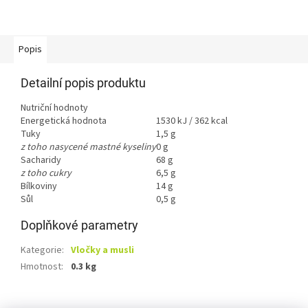
Popis
Detailní popis produktu
Nutriční hodnoty
Energetická hodnota
1530 kJ / 362 kcal
Tuky
1,5 g
z toho nasycené mastné kyseliny
0 g
Sacharidy
68 g
z toho cukry
6,5 g
Bílkoviny
14 g
Sůl
0,5 g
Doplňkové parametry
Kategorie
:
Vločky a musli
Hmotnost
:
0.3 kg
Z