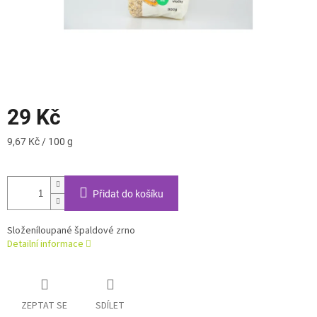
29 Kč
Měrná
9,67 Kč / 100 g
cena:
Přidat do košíku
Složení
loupané špaldové zrno
Detailní informace
ZEPTAT SE
SDÍLET