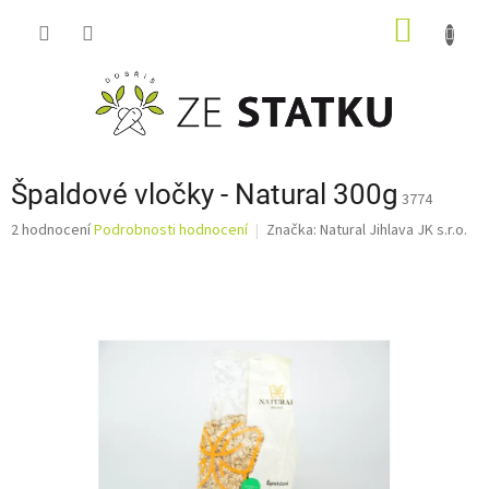
Přejít
NÁKUP
na
obsah
KOŠÍK
Špaldové vločky - Natural 300g
3774
Průměrné
2 hodnocení
Podrobnosti hodnocení
Značka:
Natural Jihlava JK s.r.o.
hodnocení
produktu
je
2,0
z
5
hvězdiček.