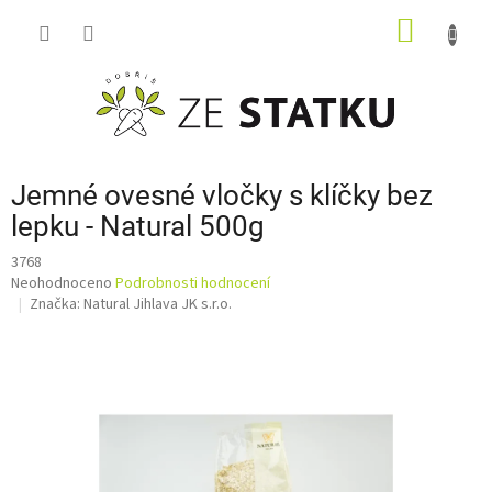
Přejít
NÁKUP
na
obsah
KOŠÍK
Jemné ovesné vločky s klíčky bez
lepku - Natural 500g
3768
Průměrné
Neohodnoceno
Podrobnosti hodnocení
hodnocení
Značka:
Natural Jihlava JK s.r.o.
produktu
je
0,0
z
5
hvězdiček.