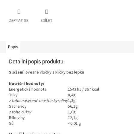
ZEPTAT SE
SDÍLET
Popis
Detailní popis produktu
Složení:
ovesné vločky s klíčky bez lepku
Nutriční hodnoty:
Energetická hodnota
1543 kJ / 367 kcal
Tuky
8,4g
z toho nasycené mastné kyseliny
1,3g
Sacharidy
56,1g
z toho cukry
1,0g
Bílkoviny
12,1g
Sůl
<0,01 g