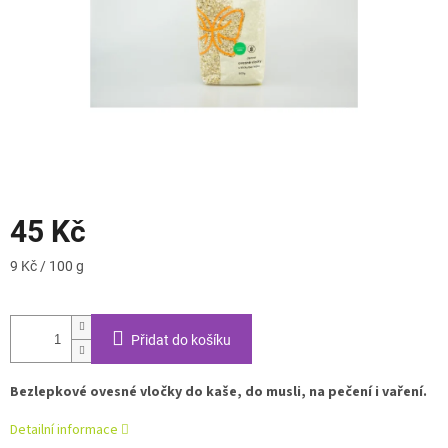
45 Kč
Měrná
9 Kč / 100 g
cena:
Přidat do košíku
Bezlepkové ovesné vločky do kaše, do musli, na pečení i vaření.
Detailní informace