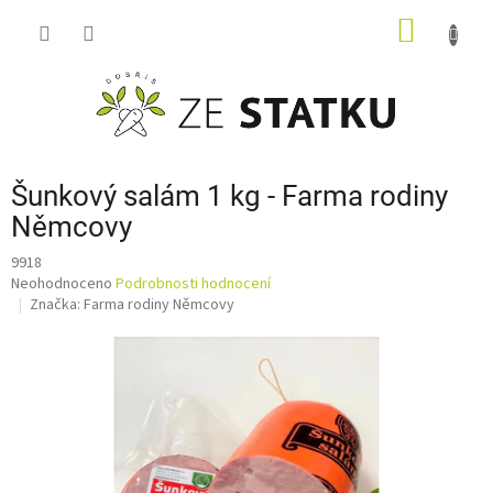
Přejít
NÁKUP
na
obsah
KOŠÍK
Šunkový salám 1 kg - Farma rodiny
Němcovy
9918
Průměrné
Neohodnoceno
Podrobnosti hodnocení
hodnocení
Značka:
Farma rodiny Němcovy
produktu
je
0,0
z
5
hvězdiček.