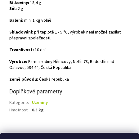
Bílkoviny:
18,4 g
Sůl:
2 g
Balení:
min. 1 kg volně.
Skladování:
při teplotě 1 - 5 °C, výrobek není možné zasílat
přepravní společností.
Trvanlivost:
10 dní
Výrobce:
Farma rodiny Němcovy, Netín 78, Radostín nad
Oslavou, 594 44, Česká Republika
Země původu:
Česká republika
Doplňkové parametry
Kategorie
:
Uzeniny
Hmotnost
:
0.3 kg
Z
á
Shoptet.cz
Ze statku Dobříš
Certifikát BIO