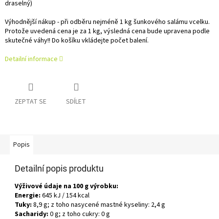
draselný)
Výhodnější nákup - při odběru nejméně 1 kg šunkového salámu vcelku.
Protože u
vedená cena je za 1 kg, výsledná cena bude upravena podle
skutečné váhy!! D
o košíku vkládejte počet balení.
Detailní informace
ZEPTAT SE
SDÍLET
Popis
Detailní popis produktu
Výživové údaje na 100 g výrobku:
Energie:
645 kJ / 154 kcal
Tuky:
8,9 g; z toho nasycené mastné kyseliny: 2,4 g
Sacharidy:
0 g; z toho cukry: 0 g