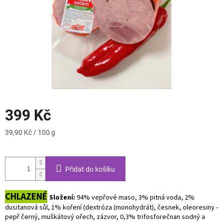
399 Kč
Měrná
39,90 Kč / 100 g
cena:
Přidat do košíku
CHLAZENÉ
Složení:
94% vepřové maso, 3% pitná voda, 2%
dusitanová sůl, 1% koření (dextróza (monohydrát), česnek, oleoresiny -
pepř černý, muškátový ořech, zázvor, 0,3% trifosforečnan sodný a