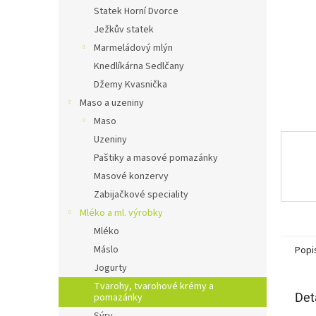
n
Statek Horní Dvorce
e
Ježkův statek
l
Marmeládový mlýn
Knedlíkárna Sedlčany
Džemy Kvasnička
Maso a uzeniny
Maso
Uzeniny
Paštiky a masové pomazánky
Masové konzervy
Zabijačkové speciality
Mléko a ml. výrobky
Mléko
Máslo
Popi
Jogurty
Tvarohy, tvarohové krémy a
Det
pomazánky