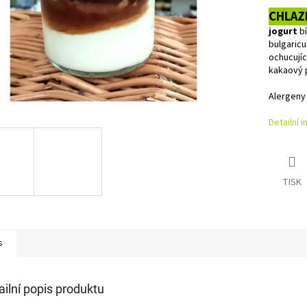
CHLAZ
jogurt
bí
bulgaricu
ochucujíc
kakaový p
Alergeny
Detailní 
TISK
s
ailní popis produktu