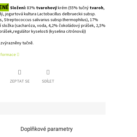
ENÉ
Složení:
83%
tvarohový
krém (55% tučný
tvaroh
,
lý
, jogurtová kultura Lactobacillus delbrueckii subsp.
s, Streptococcus salivarius subsp.thermophilus), 17%
í složka (sacharóza, voda, 4,2% čokoládový prášek, 2,5%
rášek,regulátor kyselosti (kyselina citrónová))
 zvýrazněny tučně.
informace
ZEPTAT SE
SDÍLET
Doplňkové parametry