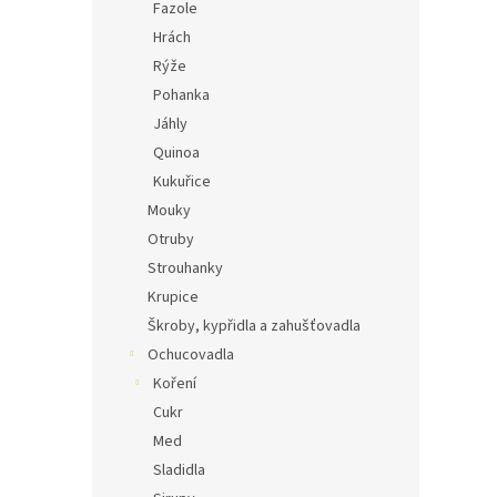
Fazole
Hrách
Rýže
Pohanka
Jáhly
Quinoa
Kukuřice
Mouky
Otruby
Strouhanky
Krupice
Škroby, kypřidla a zahušťovadla
Ochucovadla
Koření
Cukr
Med
Sladidla