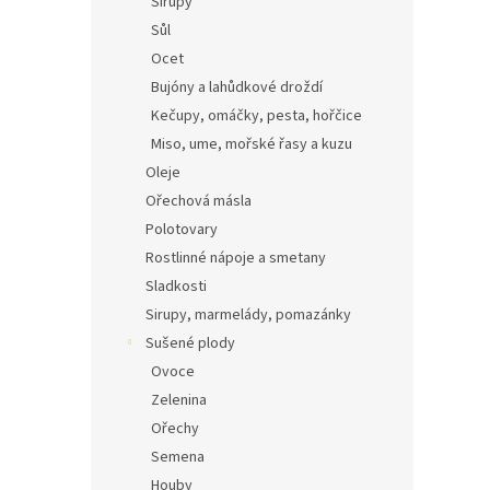
Sirupy
Sůl
Ocet
Bujóny a lahůdkové droždí
Kečupy, omáčky, pesta, hořčice
Miso, ume, mořské řasy a kuzu
Oleje
Ořechová másla
Polotovary
Rostlinné nápoje a smetany
Sladkosti
Sirupy, marmelády, pomazánky
Sušené plody
Ovoce
Zelenina
Ořechy
Semena
Houby