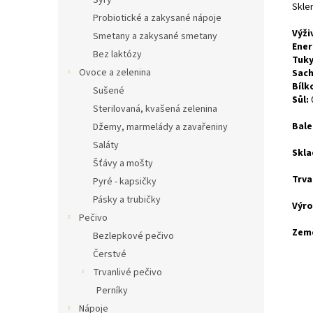
Sýry
Sklen
Probiotické a zakysané nápoje
Výži
Smetany a zakysané smetany
Ener
Bez laktózy
Tuky
Ovoce a zelenina
Sach
Bílk
Sušené
Sůl:
Sterilovaná, kvašená zelenina
Bale
Džemy, marmelády a zavařeniny
Saláty
Skla
Šťávy a mošty
Trva
Pyré - kapsičky
Pásky a trubičky
Výro
Pečivo
Zem
Bezlepkové pečivo
Čerstvé
Trvanlivé pečivo
Perníky
Nápoje