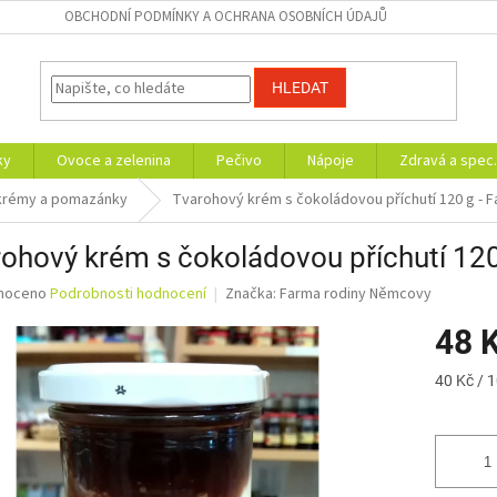
OBCHODNÍ PODMÍNKY A OCHRANA OSOBNÍCH ÚDAJŮ
HLEDAT
ky
Ovoce a zelenina
Pečivo
Nápoje
Zdravá a spec.
 krémy a pomazánky
Tvarohový krém s čokoládovou příchutí 120 g - 
ohový krém s čokoládovou příchutí 12
né
noceno
Podrobnosti hodnocení
Značka:
Farma rodiny Němcovy
ní
48 
u
Měrná
40 Kč / 
cena:
ek.