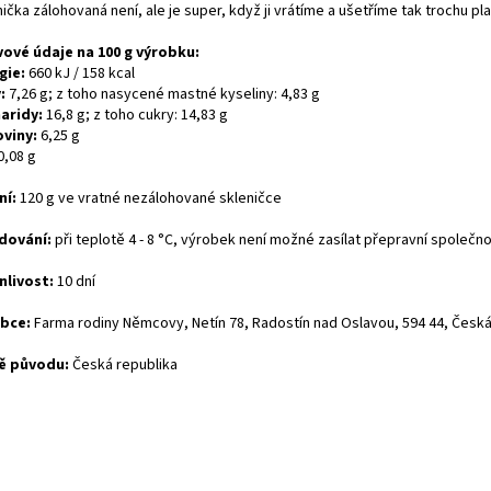
ička zálohovaná není, ale je super, když ji vrátíme a ušetříme tak trochu pl
vové údaje na 100 g výrobku:
gie:
660 kJ / 158 kcal
:
7,26 g; z toho nasycené mastné kyseliny: 4,83 g
aridy:
16,8 g; z toho cukry: 14,83 g
oviny:
6,25 g
0,08 g
ní:
120 g ve vratné nezálohované skleničce
dování:
při teplotě 4 - 8 °C, výrobek není možné zasílat přepravní společno
nlivost:
10 dní
bce:
Farma rodiny Němcovy, Netín 78, Radostín nad Oslavou, 594 44, Česk
ě původu:
Česká republika