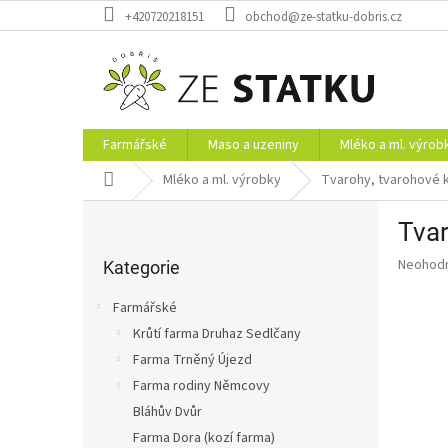
Přejít
+420720218151
obchod@ze-statku-dobris.cz
na
obsah
Farmářské
Maso a uzeniny
Mléko a ml. výrob
Domů
Mléko a ml. výrobky
Tvarohy, tvarohové
P
Tvar
o
Přeskočit
s
Průměr
Neohod
kategorie
Kategorie
t
hodnoce
r
produkt
Farmářské
a
je
Krůtí farma Druhaz Sedlčany
0,0
n
z
Farma Trněný Újezd
n
5
í
Farma rodiny Němcovy
hvězdič
p
Bláhův Dvůr
a
Farma Dora (kozí farma)