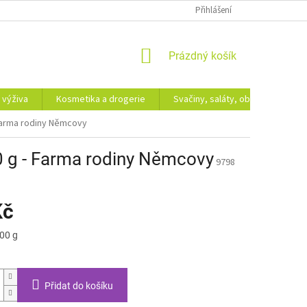
Přihlášení
NÁKUPNÍ
Prázdný košík
KOŠÍK
 výživa
Kosmetika a drogerie
Svačiny, saláty, obědy
Dá
Farma rodiny Němcovy
0 g - Farma rodiny Němcovy
9798
Kč
100 g
Přidat do košíku