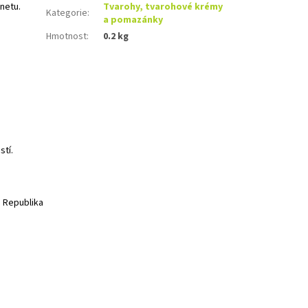
anetu.
Tvarohy, tvarohové krémy
Kategorie
:
a pomazánky
Hmotnost
:
0.2 kg
stí.
á Republika