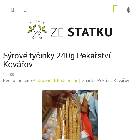
Přejít
NÁKUP
na
obsah
KOŠÍK
Sýrové tyčinky 240g Pekařství
Kovářov
12288
Průměrné
Neohodnoceno
Podrobnosti hodnocení
Značka:
Pekárna Kovářov
hodnocení
produktu
je
0,0
z
5
hvězdiček.