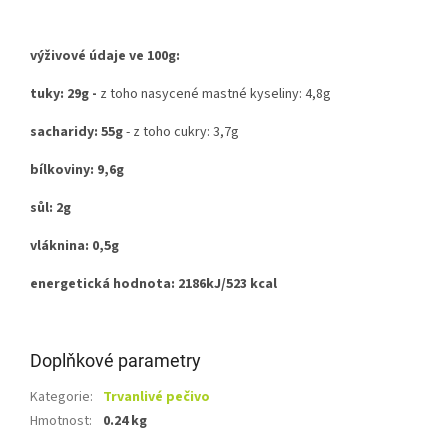
výživové údaje ve 100g:
tuky: 29g -
z toho nasycené mastné kyseliny: 4,8g
sacharidy: 55g
- z toho cukry: 3,7g
bílkoviny: 9,6g
sůl: 2g
vláknina: 0,5g
energetická hodnota: 2186kJ/523 kcal
Doplňkové parametry
Kategorie
:
Trvanlivé pečivo
Hmotnost
:
0.24 kg