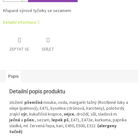
Křupavé sýrové tyčinky se sezamem
Detailní informace
ZEPTAT SE
SDÍLET
Popis
Detailní popis produktu
složení:
pšeničná
mouka, voda, margarín tažný (Rostlinné tuky a
oleje (palmový), E471, kyselina citrónová, karoteny), polotvrdý
zrající
sýr
, kukuřičná krupice,
vejce
, droždí, sůl, sladová m.
ječná
a
pšen
., sezam,
lepek pš
, E471, E472e, kurkuma, paprika
sladká, ml. červená řepa, kari, E450, E500, E322
(alergeny
tučně)