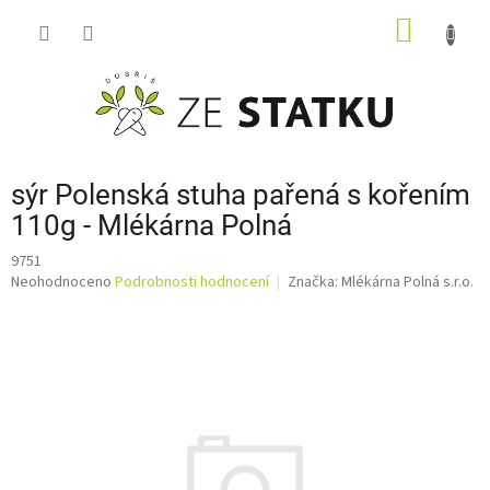
Přejít
NÁKUP
na
obsah
KOŠÍK
sýr Polenská stuha pařená s kořením
110g - Mlékárna Polná
9751
Průměrné
Neohodnoceno
Podrobnosti hodnocení
Značka:
Mlékárna Polná s.r.o.
hodnocení
produktu
je
0,0
z
5
hvězdiček.