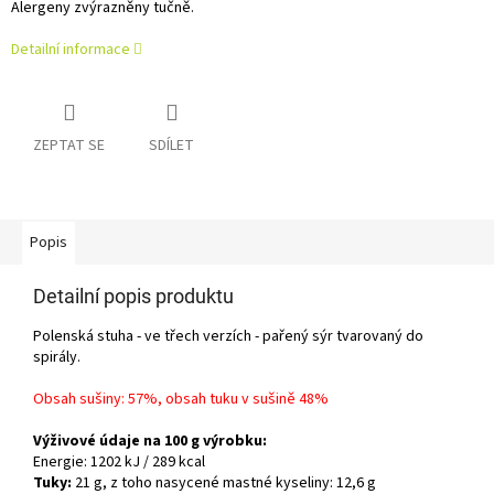
Alergeny zvýrazněny tučně.
Detailní informace
ZEPTAT SE
SDÍLET
Popis
Detailní popis produktu
Polenská stuha - ve třech verzích - pařený sýr tvarovaný do
spirály.
Obsah sušiny: 57%, obsah tuku v sušině 48%
Výživové údaje na 100 g výrobku:
Energie: 1202 kJ / 289 kcal
Tuky:
21 g, z toho nasycené mastné kyseliny: 12,6 g