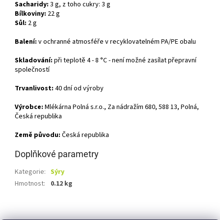
Sacharidy:
3 g, z toho cukry: 3 g
Bílkoviny:
22 g
Sůl:
2 g
Balení:
v ochranné atmosféře v recyklovatelném PA/PE obalu
Skladování:
při teplotě 4 - 8 °C - není možné zasílat přepravní
společností
Trvanlivost:
40 dní od výroby
Výrobce:
Mlékárna Polná s.r.o., Za nádražím 680, 588 13, Polná,
Česká republika
Země původu:
Česká republika
Doplňkové parametry
Kategorie
:
Sýry
Hmotnost
:
0.12 kg
Z