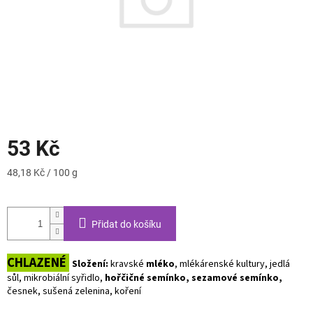
53 Kč
Měrná
48,18 Kč / 100 g
cena:
Přidat do košíku
CHLAZENÉ
Složení:
kravské
mléko
, mlékárenské kultury, jedlá
sůl, mikrobiální syřidlo,
hořčičné semínko,
sezamové semínko,
česnek, sušená zelenina, koření