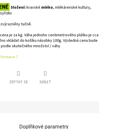
ENÉ
Složení:
kravské
mléko
, mlékárenské kultury,
 syřidlo
 zvýrazněny tučně.
ena je za kg. Váha jednoho centimetrového plátku je cca
žno vkládat do košíku násobky 100g. Výsledná cena bude
 podle skutečného množství / váhy
informace
ZEPTAT SE
SDÍLET
Doplňkové parametry