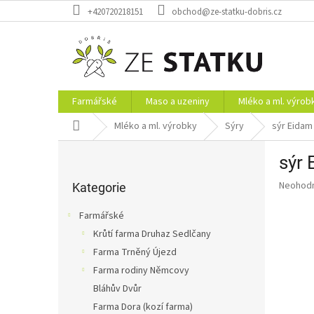
Přejít
+420720218151
obchod@ze-statku-dobris.cz
na
obsah
Farmářské
Maso a uzeniny
Mléko a ml. výrob
Domů
Mléko a ml. výrobky
Sýry
sýr Eidam
P
sýr 
o
Přeskočit
s
Průměr
Neohod
kategorie
Kategorie
t
hodnoce
r
produkt
Farmářské
a
je
Krůtí farma Druhaz Sedlčany
0,0
n
z
Farma Trněný Újezd
n
5
í
Farma rodiny Němcovy
hvězdič
p
Bláhův Dvůr
a
Farma Dora (kozí farma)