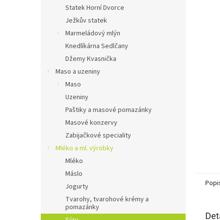
n
Statek Horní Dvorce
e
Ježkův statek
l
Marmeládový mlýn
Knedlíkárna Sedlčany
Džemy Kvasnička
Maso a uzeniny
Maso
Uzeniny
Paštiky a masové pomazánky
Masové konzervy
Zabijačkové speciality
Mléko a ml. výrobky
Mléko
Máslo
Popi
Jogurty
Tvarohy, tvarohové krémy a
pomazánky
Det