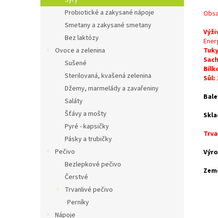
Sýry
Probiotické a zakysané nápoje
Obsa
Smetany a zakysané smetany
Výži
Bez laktózy
Energ
Ovoce a zelenina
Tuky
Sach
Sušené
Bílk
Sterilovaná, kvašená zelenina
Sůl:
Džemy, marmelády a zavařeniny
Bale
Saláty
Šťávy a mošty
Skla
Pyré - kapsičky
Trva
Pásky a trubičky
Pečivo
Výro
Bezlepkové pečivo
Zem
Čerstvé
Trvanlivé pečivo
Perníky
Nápoje