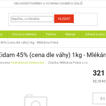
OBCHODNÍ PODMÍNKY A OCHRANA OSOBNÍCH ÚDAJŮ
HLEDAT
ky
Ovoce a zelenina
Pečivo
Nápoje
Zdravá a spec.
 45% (cena dle váhy) 1kg - Mlékárna Polná
Eidam 45% (cena dle váhy) 1kg - Mléká
né
noceno
Podrobnosti hodnocení
Značka:
Mlékárna Polná s.r.o.
ní
321
u
Měrná
32,10 Kč
cena:
ek.