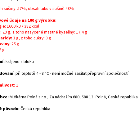
h sušiny: 57%, obsah tuku v sušině 48%
vové údaje na 100 g výrobku:
ie: 1600 kJ / 382 kcal
:
29 g, z toho nasycené mastné kyseliny: 17,4 g
aridy:
3 g, z toho cukry: 3 g
oviny:
25 g
2 g
ní:
krájeno z bloku
dování:
při teplotě 4 - 8 °C - není možné zasílat přepravní společností
nlivost:
1
bce:
Mlékárna Polná s.r.o., Za nádražím 680, 588 13, Polná, Česká republika
ě původu:
Česká republika