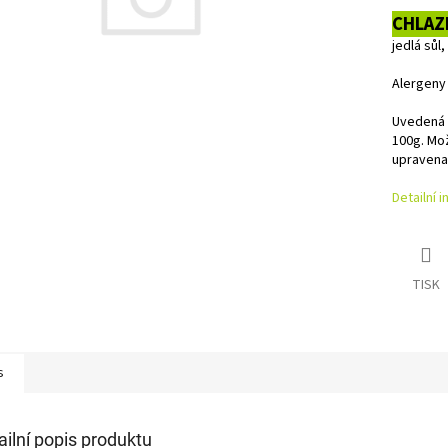
CHLAZ
jedlá sůl,
Alergeny
Uvedená c
100g. Mo
upravena
Detailní 
TISK
s
ailní popis produktu