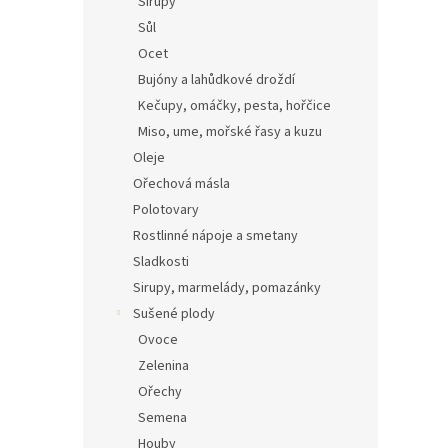
Sirupy
Sůl
Ocet
Bujóny a lahůdkové droždí
Kečupy, omáčky, pesta, hořčice
Miso, ume, mořské řasy a kuzu
Oleje
Ořechová másla
Polotovary
Rostlinné nápoje a smetany
Sladkosti
Sirupy, marmelády, pomazánky
Sušené plody
Ovoce
Zelenina
Ořechy
Semena
Houby