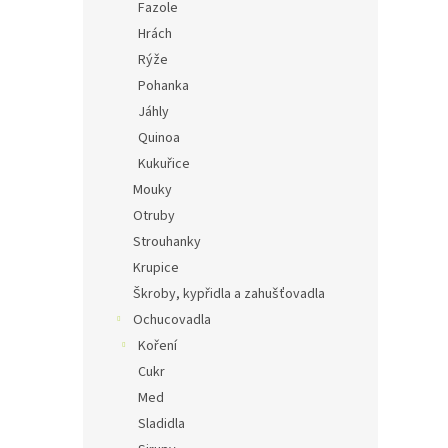
Fazole
Hrách
Rýže
Pohanka
Jáhly
Quinoa
Kukuřice
Mouky
Otruby
Strouhanky
Krupice
Škroby, kypřidla a zahušťovadla
Ochucovadla
Koření
Cukr
Med
Sladidla