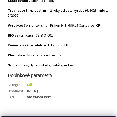
Skladování:
v suchu
a chladu
Trvanlivost:
viz obal, min. 2 roky od data výroby (6/2028 - info z
5/2026)
Výrobce:
Sonnentor s.r.o., Příhon 943, 696 15 Čejkovice, ČR
BIO certifikace:
CZ-BIO-002
Zemědělská produkce:
EU / mimo EU
Chuť:
slaná, kořeněná, česneková
Na brambory, dýně, cukety, batáty, mrkev
Doplňkové parametry
Kategorie
:
Sůl
Hmotnost
:
0.15 kg
EAN
:
9004145012592
Z