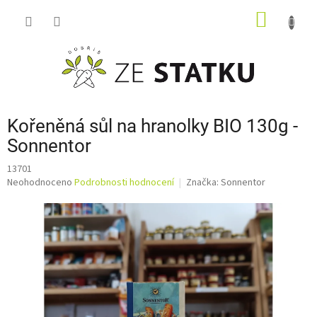
Přejít
NÁKUP
na
obsah
KOŠÍK
Kořeněná sůl na hranolky BIO 130g -
Sonnentor
13701
Průměrné
Neohodnoceno
Podrobnosti hodnocení
Značka:
Sonnentor
hodnocení
produktu
je
0,0
z
5
hvězdiček.