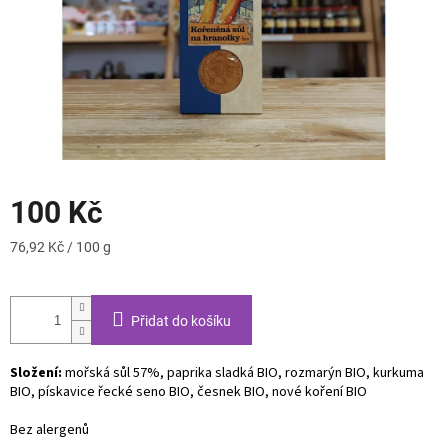
100 Kč
Měrná
76,92 Kč / 100 g
cena:
Přidat do košíku
Složení:
mořská sůl 57%, paprika sladká BIO, rozmarýn BIO, kurkuma
BIO, pískavice řecké seno BIO, česnek BIO, nové koření BIO
Bez alergenů