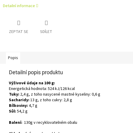
Detailní informace
ZEPTAT SE
SDÍLET
Popis
Detailní popis produktu
Výživové údaje na 100 g:
Energetická hodnota: 524 kJ/126 kcal
Tuky:
2,4 g, z toho nasycené mastné kyseliny: 0,6 g
Sacharidy:
13 g, z toho cukry: 2,8 g
Bílkoviny:
4,7 g
Sůl:
54,2 g
Balení:
130g v recyklovatelném obalu