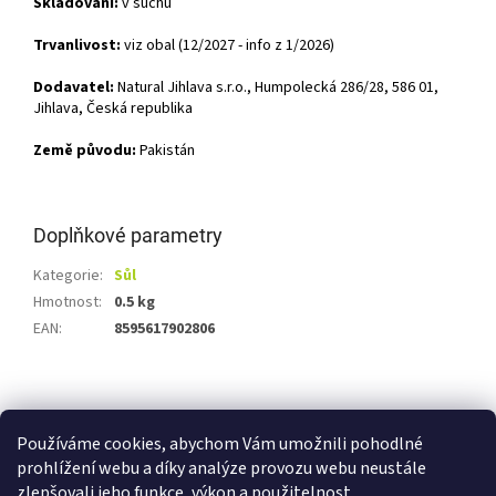
Skladování:
v suchu
Trvanlivost:
viz obal (12/2027 - info z 1/2026)
Dodavatel:
Natural Jihlava s.r.o., Humpolecká 286/28, 586 01,
Jihlava, Česká republika
Země původu:
Pakistán
Doplňkové parametry
Kategorie
:
Sůl
Hmotnost
:
0.5 kg
EAN
:
8595617902806
Z
á
Shoptet.cz
Ze statku Dobříš
Certifikát BIO
p
Používáme cookies, abychom Vám umožnili pohodlné
a
prohlížení webu a díky analýze provozu webu neustále
t
zlepšovali jeho funkce, výkon a použitelnost.