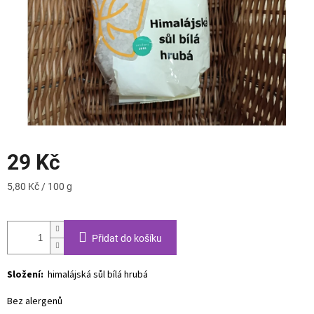
29 Kč
Měrná
5,80 Kč / 100 g
cena:
Přidat do košíku
Složení:
himalájská sůl bílá hrubá
Bez alergenů