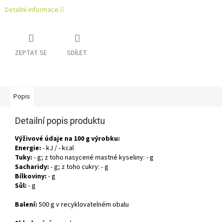
Detailní informace
ZEPTAT SE
SDÍLET
Popis
Detailní popis produktu
Výživové údaje na 100 g výrobku:
Energie:
- kJ / - kcal
Tuky:
- g; z toho nasycené mastné kyseliny: - g
Sacharidy:
- g; z toho cukry: - g
Bílkoviny:
- g
Sůl:
- g
Balení:
500 g
v recyklovatelném obalu