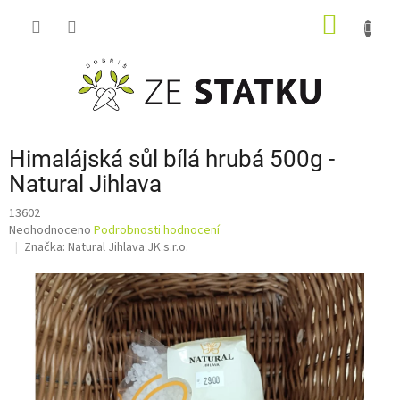
Přejít
NÁKUP
na
obsah
KOŠÍK
Himalájská sůl bílá hrubá 500g -
Natural Jihlava
13602
Průměrné
Neohodnoceno
Podrobnosti hodnocení
hodnocení
Značka:
Natural Jihlava JK s.r.o.
produktu
je
0,0
z
5
hvězdiček.