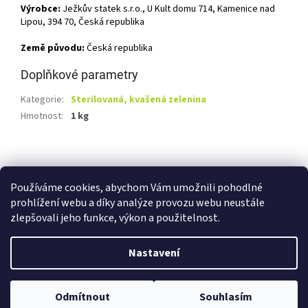
Výrobce:
Ježkův statek s.r.o., U Kult domu 714, Kamenice nad
Lipou, 394 70, Česká republika
Země původu:
Česká republika
Doplňkové parametry
Kategorie
:
Sterilovaná, kvašená zelenina
Hmotnost
:
1 kg
Z
á
Shoptet.cz
Ze statku Dobříš
Certifikát BIO
p
Používáme cookies, abychom Vám umožnili pohodlné
a
prohlížení webu a díky analýze provozu webu neustále
t
zlepšovali jeho funkce, výkon a použitelnost.
í
Vytvořil Shoptet
Nastavení
Copyright 2026
E-shop Ze statku Dobříš
. Všechna práva
Odmítnout
Souhlasím
vyhrazena.
Upravit nastavení cookies