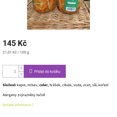
145 Kč
Měrná
21,01 Kč / 100 g
cena:
Přidat do košíku
Složení:
kapie, mrkev,
celer
, hrášek, cibule, voda, ocet, sůl, koření
Alergeny zvýrazněny tučně
Detailní informace