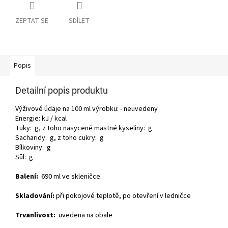
ZEPTAT SE
SDÍLET
Popis
Detailní popis produktu
Výživové údaje na 100 ml výrobku: - neuvedeny
Energie: kJ / kcal
Tuky: g, z toho nasycené mastné kyseliny: g
Sacharidy: g, z toho cukry: g
Bílkoviny: g
Sůl: g
Balení:
690 ml ve skleničce.
Skladování:
při pokojové teplotě, po otevření v ledničce
Trvanlivost:
uvedena na obale