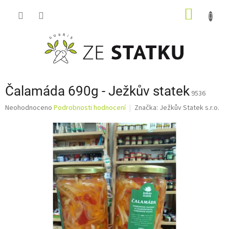
Přejít
NÁKUP
na
obsah
KOŠÍK
Čalamáda 690g - Ježkův statek
9536
Průměrné
Neohodnoceno
Podrobnosti hodnocení
Značka:
Ježkův Statek s.r.o.
hodnocení
produktu
je
0,0
z
5
hvězdiček.