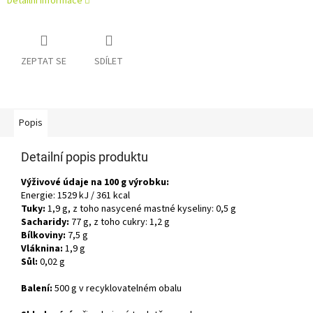
Detailní informace
ZEPTAT SE
SDÍLET
Popis
Detailní popis produktu
Výživové údaje na 100 g výrobku:
Energie: 1529 kJ / 361 kcal
Tuky:
1,9 g, z toho nasycené mastné kyseliny: 0,5 g
Sacharidy:
77 g, z toho cukry: 1,2 g
Bílkoviny:
7,5 g
Vláknina:
1,9 g
Sůl:
0,02 g
Balení:
500 g v recyklovatelném obalu