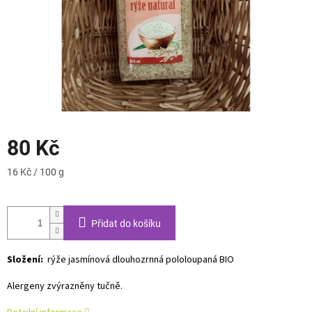
80 Kč
Měrná
16 Kč / 100 g
cena:
Přidat do košíku
Složení:
rýže jasmínová dlouhozrnná pololoupaná BIO
Alergeny zvýrazněny tučně.