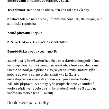
Skladování:
při pokojové teplotě, v suchu
Trvanlivost:
uvedeno na obalu, min. rok od data výroby
Dodavatel:
bio nebio s.r.o., Průmyslová zóna 103, Bavoryně, 267
51, Česká republika
Země původu:
Thajsko
BIO certifikace:
IT-BIO-007 a CZ-BIO-001
Zemědělská produkce:
mimo EU
Jasmínová rýže při vaření uvolňuje charakteristickou jedinečnou
vůni. Její dlouhá zrnka jsou po uvaření lehce lepkavá, ale pevná.
Skvěle se hodí jako příloha k asijským pokrmům. Natural rýže
nebyla zbavena cenné vrchní slupičky a klíčku a je
nezastupitelnou součástí zdravé kuchyně a makrobiotiky.
Základní příprava: Dva hrnky rýže propláchneme ve studené
vodě a přidáme necelé dva hrnky studené vody a sůl a zvolna
vaříme do měkka (cca 30 minut).
Doplňkové parametry