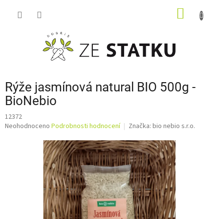
Přejít
NÁKUP
na
obsah
KOŠÍK
Rýže jasmínová natural BIO 500g -
BioNebio
12372
Průměrné
Neohodnoceno
Podrobnosti hodnocení
Značka:
bio nebio s.r.o.
hodnocení
produktu
je
0,0
z
5
hvězdiček.