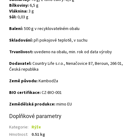
Bílkoviny:
6,5 g
Vláknina:
3 g
Sůl:
0,03 g
Balení:
500 g v recyklovatelném obalu
Skladování:
při pokojové teplotě, v suchu
Trvanlivost:
uvedeno na obalu, min. rok od data výroby
Dodavatel:
Country Life s.r.o., Nenačovice 87, Beroun, 266 01,
Česká republika
Země původu:
Kambodža
BIO certifikace:
CZ-BIO-001
Zemědělská produkce:
mimo EU
Doplňkové parametry
Kategorie
:
Rýže
Hmotnost
:
0.51 kg