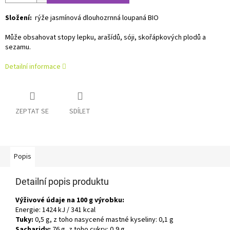
Složení:
rýže jasmínová dlouhozrnná loupaná BIO
Může obsahovat stopy lepku, arašídů, sóji, skořápkových plodů a
sezamu.
Detailní informace
ZEPTAT SE
SDÍLET
Popis
Detailní popis produktu
Výživové údaje na 100 g výrobku:
Energie: 1424 kJ / 341 kcal
Tuky:
0,5 g, z toho nasycené mastné kyseliny: 0,1 g
Sacharidy:
76 g, z toho cukry: 0,9 g