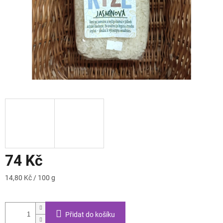
74 Kč
Měrná
14,80 Kč / 100 g
cena:
Přidat do košíku