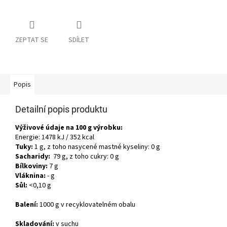
ZEPTAT SE
SDÍLET
Popis
Detailní popis produktu
Výživové údaje na 100 g výrobku:
Energie: 1478 kJ / 352 kcal
Tuky:
1 g, z toho nasycené mastné kyseliny: 0 g
Sacharidy:
79 g, z toho cukry: 0 g
Bílkoviny:
7 g
Vláknina:
- g
Sůl:
<0,10 g
Balení:
1000 g v recyklovatelném obalu
Skladování:
v suchu