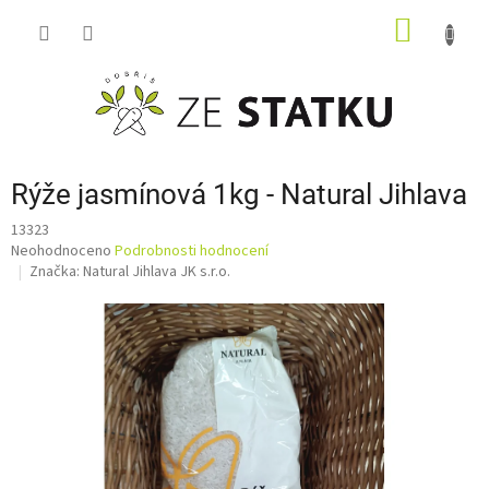
Přejít
NÁKUP
na
obsah
KOŠÍK
Rýže jasmínová 1kg - Natural Jihlava
13323
Průměrné
Neohodnoceno
Podrobnosti hodnocení
hodnocení
Značka:
Natural Jihlava JK s.r.o.
produktu
je
0,0
z
5
hvězdiček.