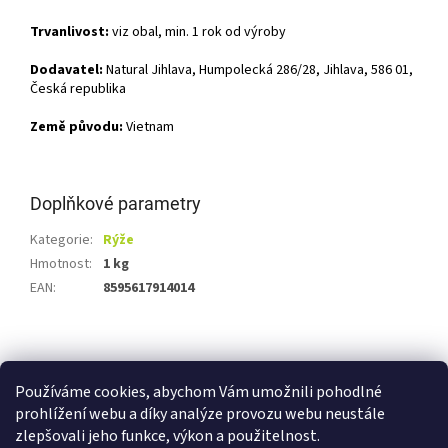
Trvanlivost:
viz obal, min. 1 rok od výroby
Dodavatel:
Natural Jihlava, Humpolecká 286/28, Jihlava, 586 01,
Česká republika
Země původu:
Vietnam
Doplňkové parametry
Kategorie
:
Rýže
Hmotnost
:
1 kg
EAN
:
8595617914014
Z
á
Shoptet.cz
Ze statku Dobříš
Certifikát BIO
p
Používáme cookies, abychom Vám umožnili pohodlné
a
prohlížení webu a díky analýze provozu webu neustále
t
zlepšovali jeho funkce, výkon a použitelnost.