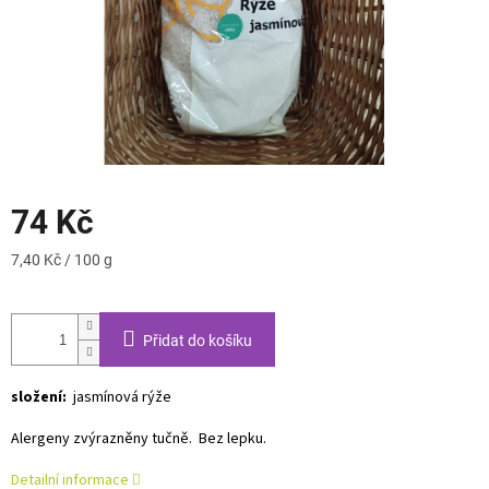
74 Kč
Měrná
7,40 Kč / 100 g
cena:
Přidat do košíku
složení:
jasmínová rýže
Alergeny zvýrazněny tučně. Bez lepku.
Detailní informace