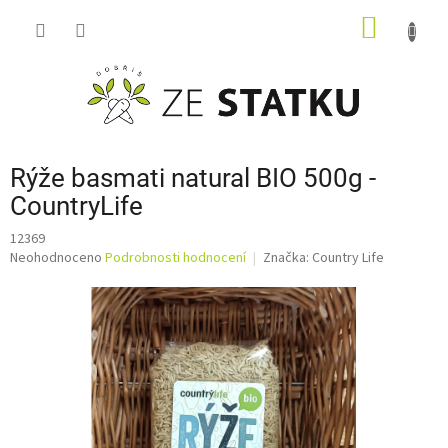
Přejít
NÁKUP
na
obsah
KOŠÍK
Rýže basmati natural BIO 500g -
CountryLife
12369
Průměrné
Neohodnoceno
Podrobnosti hodnocení
Značka:
Country Life
hodnocení
produktu
je
0,0
z
5
hvězdiček.