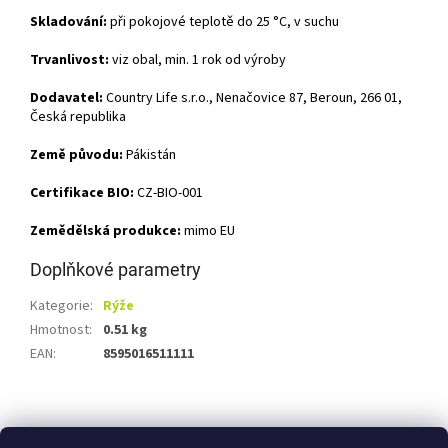
Skladování:
při pokojové teplotě do 25 °C, v suchu
Trvanlivost:
viz obal, min. 1 rok od výroby
Dodavatel:
Country Life s.r.o., Nenačovice 87, Beroun, 266 01,
Česká republika
Země původu:
Pákistán
Certifikace BIO:
CZ-BIO-001
Zemědělská produkce:
mimo EU
Doplňkové parametry
Kategorie
:
Rýže
Hmotnost
:
0.51 kg
EAN
:
8595016511111
Z
á
Shoptet.cz
Ze statku Dobříš
Certifikát BIO