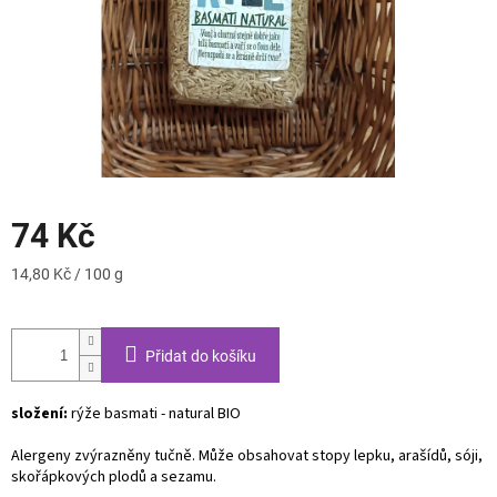
74 Kč
Měrná
14,80 Kč / 100 g
cena:
Přidat do košíku
složení:
rýže basmati - natural BIO
Alergeny zvýrazněny tučně. Může obsahovat stopy lepku, arašídů, sóji,
skořápkových plodů a sezamu.