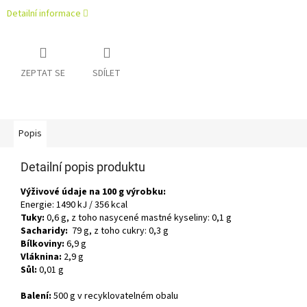
Detailní informace
ZEPTAT SE
SDÍLET
Popis
Detailní popis produktu
Výživové údaje na 100 g výrobku:
Energie: 1490 kJ / 356 kcal
Tuky:
0,6 g, z toho nasycené mastné kyseliny: 0,1 g
Sacharidy:
79 g, z toho cukry: 0,3 g
Bílkoviny:
6,9 g
Vláknina:
2,9 g
Sůl:
0,01 g
Balení:
500 g v recyklovatelném obalu