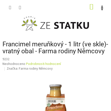
Přejít
NÁKUP
na
obsah
KOŠÍK
Francimel meruňkový - 1 litr (ve skle)-
vratný obal - Farma rodiny Němcovy
9232
Průměrné
Neohodnoceno
Podrobnosti hodnocení
hodnocení
Značka:
Farma rodiny Němcovy
produktu
je
0,0
z
5
hvězdiček.