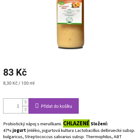
83 Kč
Měrná
8,30 Kč / 100 ml
cena:
Přidat do košíku
CHLAZENÉ
Probiotický nápoj s meruňkami.
Složení:
47%
jogurt
(mléko, jogurtová kultura Lactobacillus delbrueckii subsp.
bulgaricus, Streptococcus salivarius subsp. Thermophilus, ABT