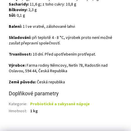
Sacharidy:
11,6 g; z toho cukry: 10,8 g
Bílkoviny:
2,3 g
Sůl:
0,1 g
Balení:
1 l ve vratné, zálohované lahvi
Skladování:
při teplotě 4 - 8 °C, výrobek proto není možné
zasílat přepravní společností.
Trvanlivost:
10 dní. Před upotřebením protřepat.
Výrobce:
Farma rodiny Němcovy, Netín 78, Radostín nad
Oslavou, 594 44, Česká Republika
Země původu:
Česká republika
Doplňkové parametry
Kategorie
:
Probiotické a zakysané nápoje
Hmotnost
:
1 kg
Z