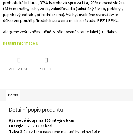
probiotická kultura), 37% tvarohová
syrovátka
, 20% ovocná složka
(45% meruňky, cukr, voda, zahušťovadla (kukuřičný škrob, pektiny),
paprikový extrakt, přírodní aroma). Výskyt uvolněné syrovátky je
důkazem použití přírodních surovin a není na závadu. BEZ LEPKU.
Alergeny zvýrazněny tučně. V zálohované vratné lahvi (10,-/lahev)
Detailní informace
ZEPTAT SE
SDÍLET
Popis
Detailní popis produktu
Výživové údaje na 100 ml výrobku:
Energie:
323 kJ / 77 kcal
Tuky:
3,2 g; z toho nasycené mastné kyseliny: 1,6 g