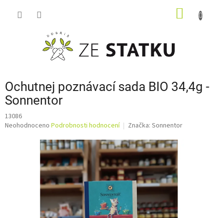
Přejít
NÁKUP
na
obsah
KOŠÍK
Ochutnej poznávací sada BIO 34,4g -
Sonnentor
13086
Průměrné
Neohodnoceno
Podrobnosti hodnocení
Značka:
Sonnentor
hodnocení
produktu
je
0,0
z
5
hvězdiček.