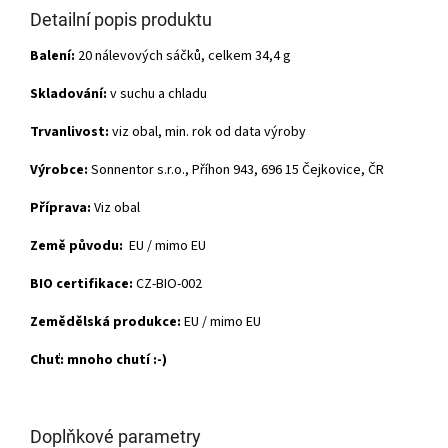
Detailní popis produktu
Balení:
20 nálevových sáčků, celkem 34,4 g
Skladování:
v suchu a chladu
Trvanlivost:
viz obal, min. rok od data výroby
Výrobce:
Sonnentor s.r.o., Příhon 943, 696 15 Čejkovice, ČR
Příprava:
Viz obal
Země původu:
EU / mimo EU
BIO certifikace:
CZ-BIO-002
Zemědělská produkce:
EU / mimo EU
Chuť: mnoho chutí :-)
Doplňkové parametry