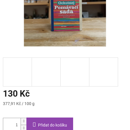
130 Kč
Měrná
377,91 Kč / 100 g
cena:
Přidat do košíku